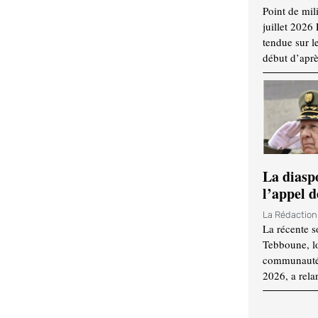
Point de mil
juillet 2026
tendue sur l
début d’aprè
La diasp
l’appel d
La Rédactio
La récente s
Tebboune, lo
communauté n
2026, a rela