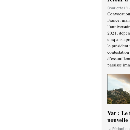
Charlotte L'
Convocation
France, mani
l’anniversai
2021, dépend
cinq ans apr
le président 
contestation 
d’essouffle
paraisse im
Var : Le 
nouvelle 
La Rédactio