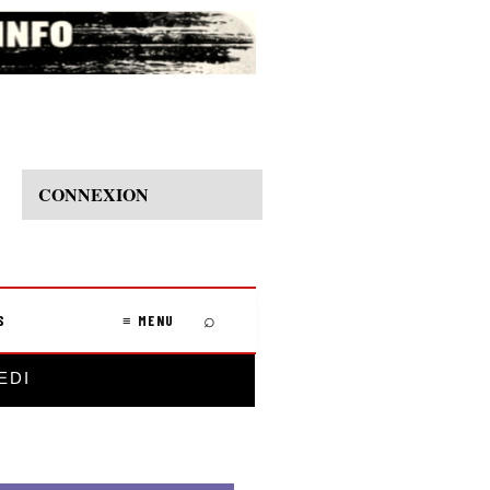
CONNEXION
⌕
S
≡ MENU
EDI