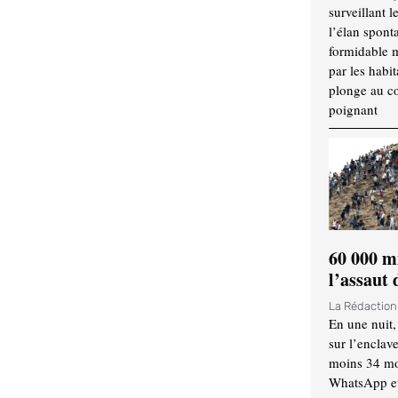
surveillant l
l’élan spont
formidable 
par les habit
plonge au cœ
poignant
60 000 m
l’assaut
La Rédactio
En une nuit,
sur l’enclav
moins 34 mor
WhatsApp et 