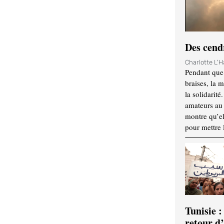
Des cendr
Charlotte L'
Pendant que 
braises, la 
la solidarité
amateurs au f
montre qu’el
pour mettre 
Tunisie :
retour d