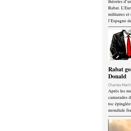
théories d’u
Rabat. L’Eur
militaires e
l’Espagne d
Rabat go
Donald
Charles Mart
Après les mé
camarades d
toc épinglées
mondiale fr