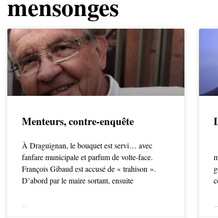
mensonges
Menteurs, contre-enquête
À Draguignan, le bouquet est servi… avec
A
fanfare municipale et parfum de volte-face.
m
François Gibaud est accusé de « trahison ».
g
D’abord par le maire sortant, ensuite
c
LIRE LA SUITE
LIRE LA SUITE