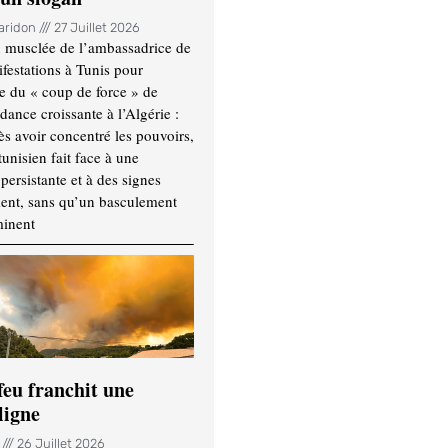
Haridon
27 Juillet 2026
 musclée de l’ambassadrice de
festations à Tunis pour
re du « coup de force » de
ance croissante à l’Algérie :
ès avoir concentré les pouvoirs,
tunisien fait face à une
persistante et à des signes
ment, sans qu’un basculement
minent
feu franchit une
ligne
n
26 Juillet 2026