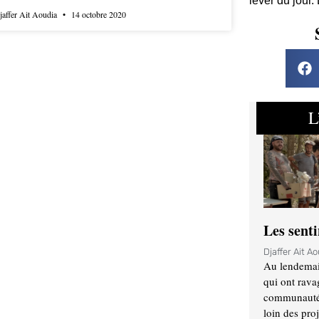
lever du jour.
jaffer Ait Aoudia
14 octobre 2020
L
Les sent
Djaffer Ait A
Au lendemai
qui ont rava
communauté q
loin des proj