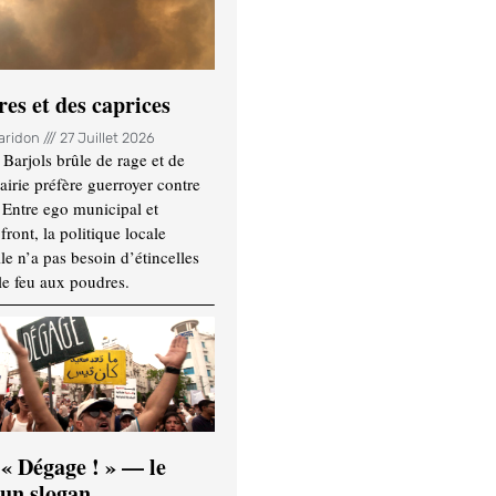
es et des caprices
Haridon
27 Juillet 2026
Barjols brûle de rage et de
mairie préfère guerroyer contre
. Entre ego municipal et
ront, la politique locale
le n’a pas besoin d’étincelles
le feu aux poudres.
 « Dégage ! » — le
’un slogan