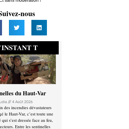
 Et sans modération !
Suivez-nous
INSTANT T
’
inelles du Haut-Var
oudia
4 Août 2026
n des incendies dévastateurs
gé le Haut-Var, c’est toute une
ui s’est dressée face au feu,
ecteurs. Entre les sentinelles