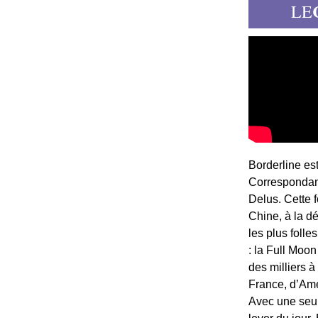
LE
Borderline es
Correspondant
Delus. Cette 
Chine, à la d
les plus folle
: la Full Moon
des milliers à
France, d’Am
Avec une seule