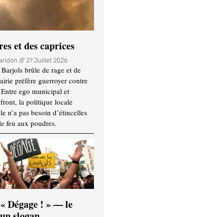
es et des caprices
Haridon
27 Juillet 2026
Barjols brûle de rage et de
mairie préfère guerroyer contre
. Entre ego municipal et
ront, la politique locale
le n’a pas besoin d’étincelles
le feu aux poudres.
 « Dégage ! » — le
’un slogan