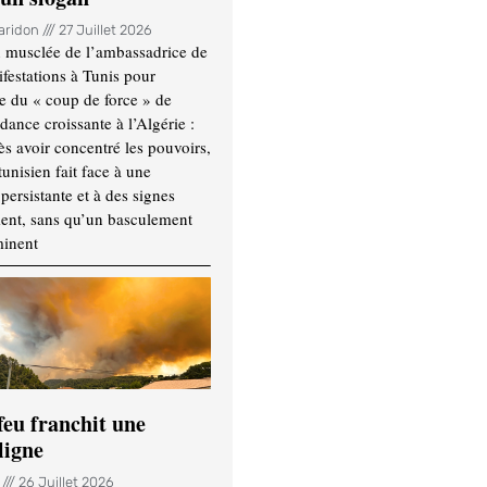
Haridon
27 Juillet 2026
 musclée de l’ambassadrice de
festations à Tunis pour
re du « coup de force » de
ance croissante à l’Algérie :
ès avoir concentré les pouvoirs,
tunisien fait face à une
persistante et à des signes
ment, sans qu’un basculement
minent
feu franchit une
ligne
n
26 Juillet 2026