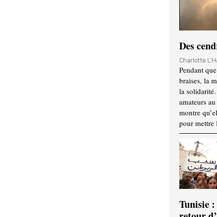
Des cendr
Charlotte L'
Pendant que 
braises, la 
la solidarité
amateurs au f
montre qu’el
pour mettre 
Tunisie :
retour d