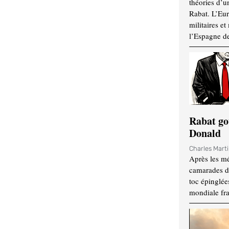
théories d’u
Rabat. L’Eur
militaires e
l’Espagne d
Rabat go
Donald
Charles Mart
Après les mé
camarades d
toc épinglées
mondiale fr