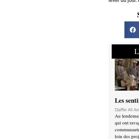
lever du jour.
L
Les sent
Djaffer Ait A
Au lendemai
qui ont rava
communauté q
loin des proj