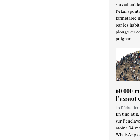
surveillant l
l’élan spont
formidable 
par les habit
plonge au cœ
poignant
60 000 m
l’assaut
La Rédactio
En une nuit,
sur l’enclav
moins 34 mor
WhatsApp et 