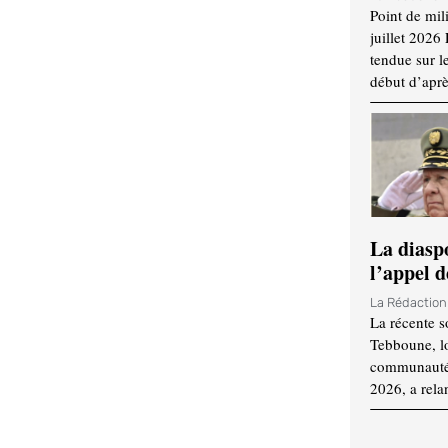
Point de mil
juillet 2026
tendue sur l
début d’aprè
La diasp
l’appel d
La Rédactio
La récente s
Tebboune, lo
communauté n
2026, a rela