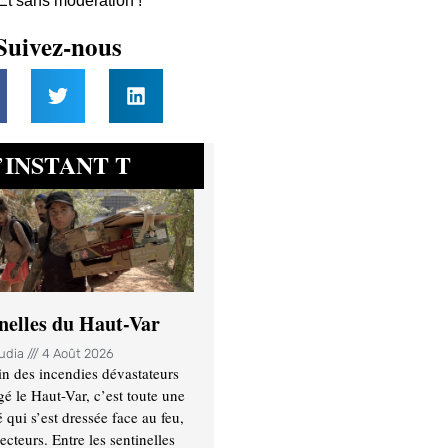
 Et sans modération !
Suivez-nous
INSTANT T
’
inelles du Haut-Var
oudia
4 Août 2026
n des incendies dévastateurs
gé le Haut-Var, c’est toute une
ui s’est dressée face au feu,
ecteurs. Entre les sentinelles