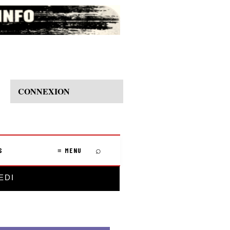
CONNEXION
⌕
S
≡ MENU
EDI