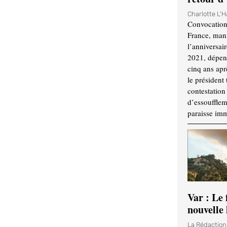
Charlotte L'
Convocation
France, mani
l’anniversai
2021, dépend
cinq ans apr
le président 
contestation 
d’essouffle
paraisse im
Var : Le 
nouvelle 
La Rédactio