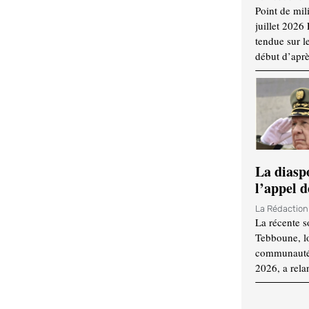
Point de mil
juillet 2026
tendue sur l
début d’aprè
La diasp
l’appel d
La Rédactio
La récente s
Tebboune, lo
communauté n
2026, a rela