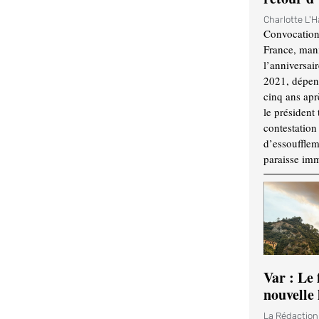
Charlotte L'
Convocation
France, mani
l’anniversai
2021, dépend
cinq ans apr
le président 
contestation 
d’essouffle
paraisse im
Var : Le 
nouvelle 
La Rédactio