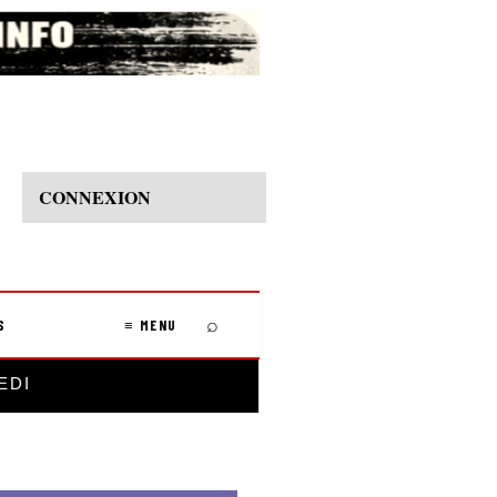
CONNEXION
⌕
S
≡ MENU
EDI