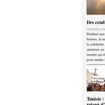
Des cendr
Charlotte L'
Pendant que 
braises, la 
la solidarité
amateurs au f
montre qu’el
pour mettre 
Tunisie :
retour d