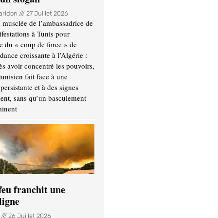
Haridon
27 Juillet 2026
 musclée de l’ambassadrice de
festations à Tunis pour
re du « coup de force » de
ance croissante à l’Algérie :
ès avoir concentré les pouvoirs,
tunisien fait face à une
persistante et à des signes
ment, sans qu’un basculement
minent
feu franchit une
ligne
n
26 Juillet 2026