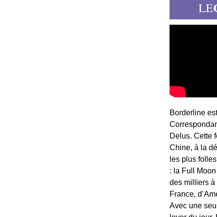
LE
Borderline es
Correspondant
Delus. Cette 
Chine, à la d
les plus folle
: la Full Moon
des milliers à
France, d’Am
Avec une seule