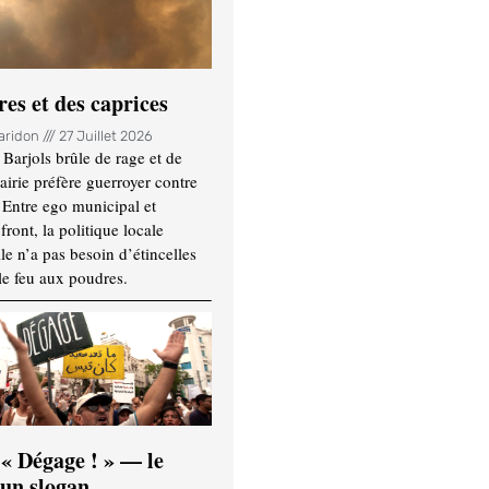
es et des caprices
Haridon
27 Juillet 2026
Barjols brûle de rage et de
mairie préfère guerroyer contre
. Entre ego municipal et
ront, la politique locale
le n’a pas besoin d’étincelles
le feu aux poudres.
 « Dégage ! » — le
’un slogan