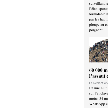
surveillant l
l’élan spont
formidable 
par les habit
plonge au cœ
poignant
60 000 m
l’assaut
La Rédactio
En une nuit,
sur l’enclav
moins 34 mor
WhatsApp et 