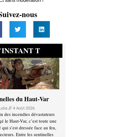
 Et sans modération !
Suivez-nous
INSTANT T
’
inelles du Haut-Var
oudia
4 Août 2026
n des incendies dévastateurs
gé le Haut-Var, c’est toute une
ui s’est dressée face au feu,
ecteurs. Entre les sentinelles