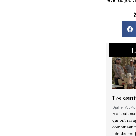
lever du jour.
L
Les sent
Djaffer Ait A
Au lendemai
qui ont rava
communauté q
loin des proj