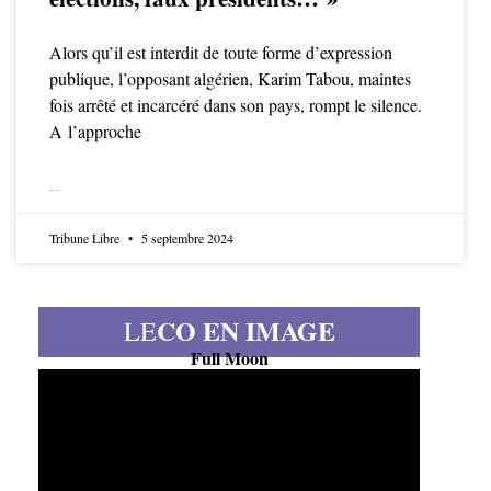
Alors qu’il est interdit de toute forme d’expression
publique, l’opposant algérien, Karim Tabou, maintes
fois arrêté et incarcéré dans son pays, rompt le silence.
A l’approche
LIRE LA SUITE
Tribune Libre
5 septembre 2024
CO EN IMAGE
LE
Full Moon