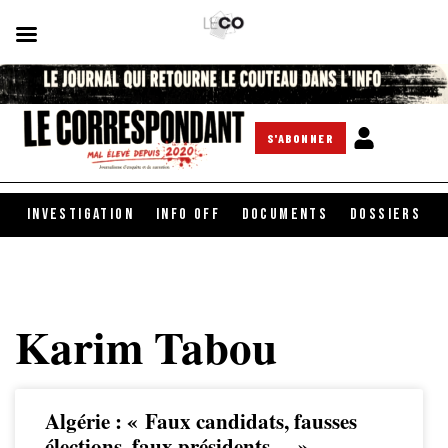
S'ABONNER
INVESTIGATION
INFO OFF
DOCUMENTS
DOSSIERS
Karim Tabou
Algérie : « Faux candidats, fausses
élections, faux présidents… »