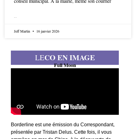
conseil municipal. À la mairie, même son courrier
LIRE LA SUITE
Jeff Martin
16 janvier 2026
CO EN IMAGE
LE
Full Moon
Borderline est une émission du Correspondant,
présentée par Tristan Delus. Cette fois, il vous