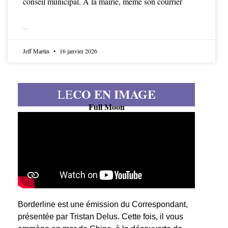
conseil municipal. À la mairie, même son courrier
LIRE LA SUITE
Jeff Martin
16 janvier 2026
CO EN IMAGE
LE
Full Moon
Borderline est une émission du Correspondant,
présentée par Tristan Delus. Cette fois, il vous