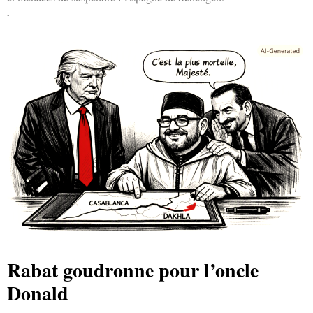
Lire la suite »
Rabat goudronne pour l’oncle
Donald