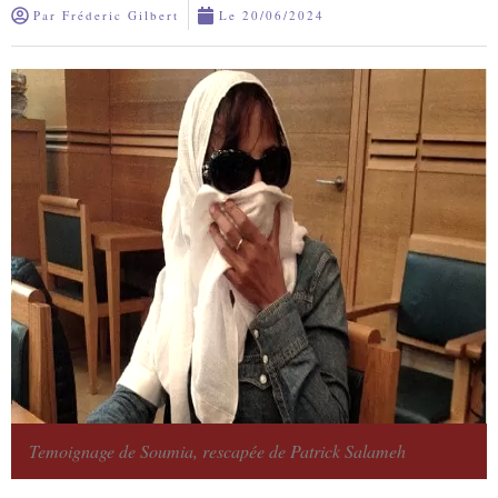
Par
Fréderic Gilbert
Le
20/06/2024
Temoignage de Soumia, rescapée de Patrick Salameh