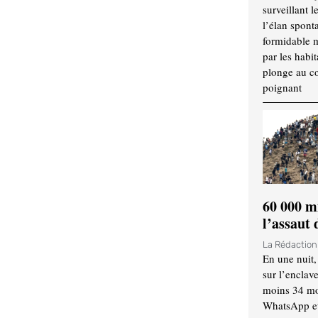
surveillant l
l’élan spont
formidable 
par les habit
plonge au cœ
poignant
60 000 m
l’assaut
La Rédactio
En une nuit,
sur l’enclav
moins 34 mor
WhatsApp et 