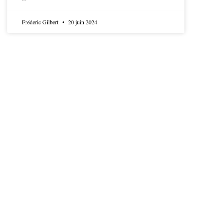
LIRE LA SUITE
Fréderic Gilbert
20 juin 2024