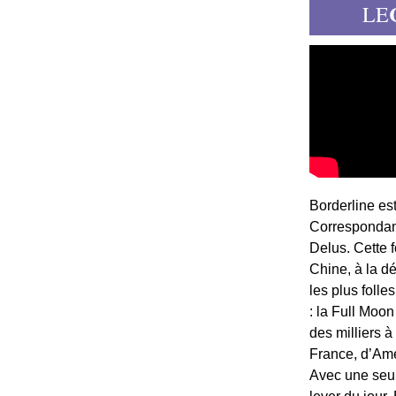
LE
Borderline es
Correspondant
Delus. Cette 
Chine, à la d
les plus folle
: la Full Moon
des milliers à
France, d’Am
Avec une seule