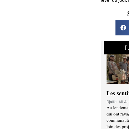
lever du jour.
L
Les sent
Djaffer Ait A
Au lendemai
qui ont rava
communauté q
loin des proj