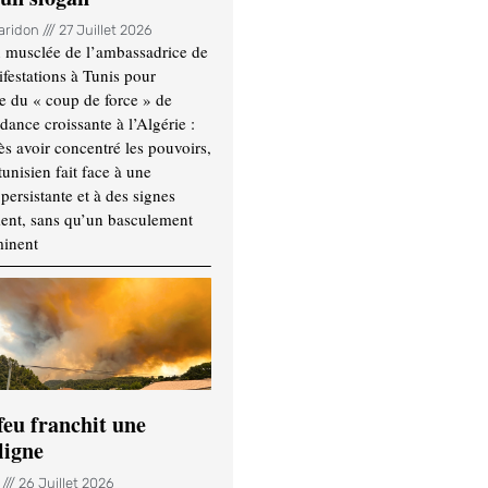
Haridon
27 Juillet 2026
 musclée de l’ambassadrice de
festations à Tunis pour
re du « coup de force » de
ance croissante à l’Algérie :
ès avoir concentré les pouvoirs,
tunisien fait face à une
persistante et à des signes
ment, sans qu’un basculement
minent
feu franchit une
ligne
n
26 Juillet 2026