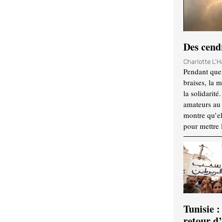
Des cendr
Charlotte L'
Pendant que 
braises, la 
la solidarité
amateurs au f
montre qu’el
pour mettre 
Tunisie :
retour d