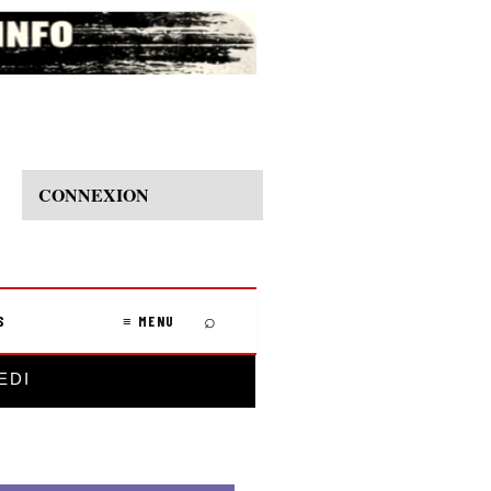
CONNEXION
⌕
S
≡ MENU
EDI