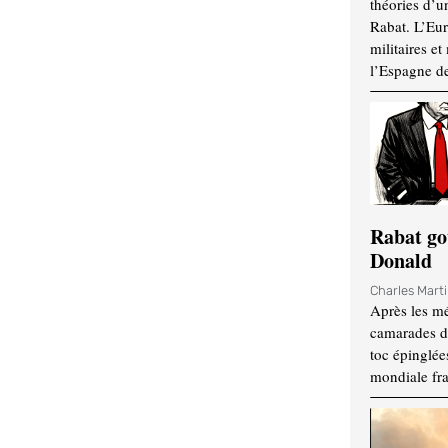
théories d’u
Rabat. L’Eur
militaires e
l’Espagne d
Rabat go
Donald
Charles Mart
Après les mé
camarades d
toc épinglées
mondiale fr