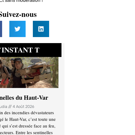
 Et sans modération !
Suivez-nous
INSTANT T
’
inelles du Haut-Var
oudia
4 Août 2026
n des incendies dévastateurs
gé le Haut-Var, c’est toute une
ui s’est dressée face au feu,
ecteurs. Entre les sentinelles