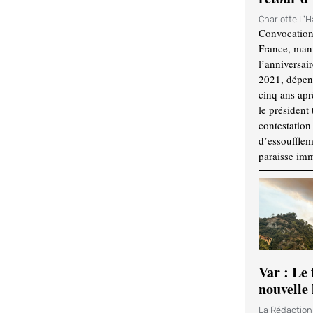
Charlotte L'
Convocation
France, mani
l’anniversai
2021, dépend
cinq ans apr
le président 
contestation 
d’essouffle
paraisse im
Var : Le 
nouvelle 
La Rédactio