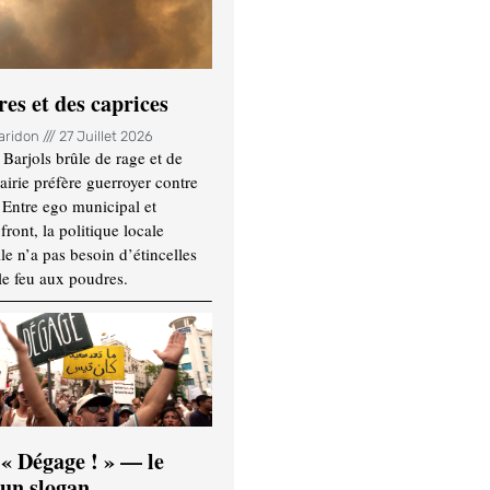
es et des caprices
Haridon
27 Juillet 2026
Barjols brûle de rage et de
mairie préfère guerroyer contre
. Entre ego municipal et
ront, la politique locale
le n’a pas besoin d’étincelles
le feu aux poudres.
 « Dégage ! » — le
’un slogan