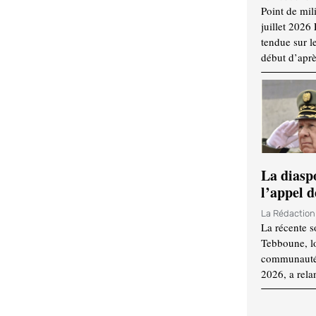
Point de mil
juillet 2026
tendue sur l
début d’aprè
La diasp
l’appel d
La Rédactio
La récente s
Tebboune, lo
communauté n
2026, a rela