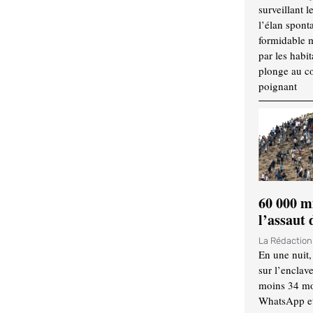
surveillant l
l’élan spont
formidable 
par les habit
plonge au cœ
poignant
60 000 m
l’assaut
La Rédactio
En une nuit,
sur l’enclav
moins 34 mor
WhatsApp et 