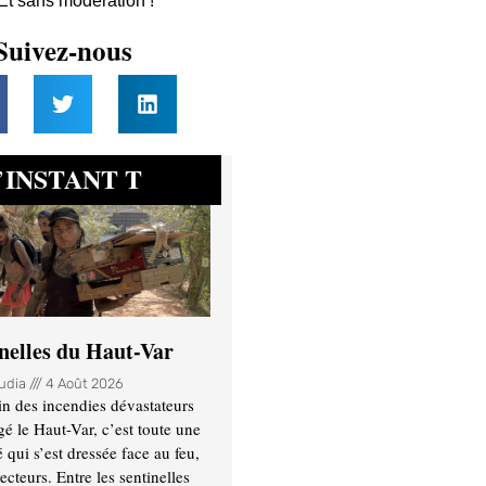
 Et sans modération !
Suivez-nous
INSTANT T
’
inelles du Haut-Var
oudia
4 Août 2026
n des incendies dévastateurs
gé le Haut-Var, c’est toute une
ui s’est dressée face au feu,
ecteurs. Entre les sentinelles