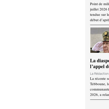
Point de mil
juillet 2026
tendue sur l
début d’aprè
La diasp
l’appel d
La Rédactio
La récente s
Tebboune, lo
communauté n
2026, a rela