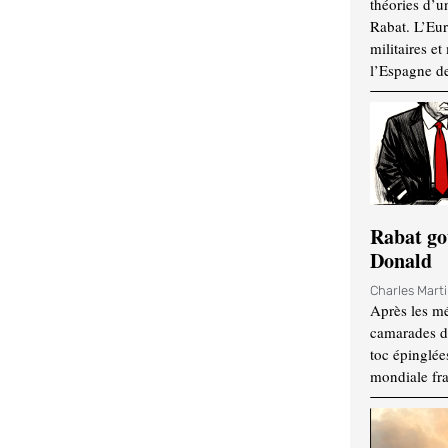
théories d’u
Rabat. L’Eur
militaires e
l’Espagne d
Rabat go
Donald
Charles Mart
Après les mé
camarades d
toc épinglées
mondiale fr