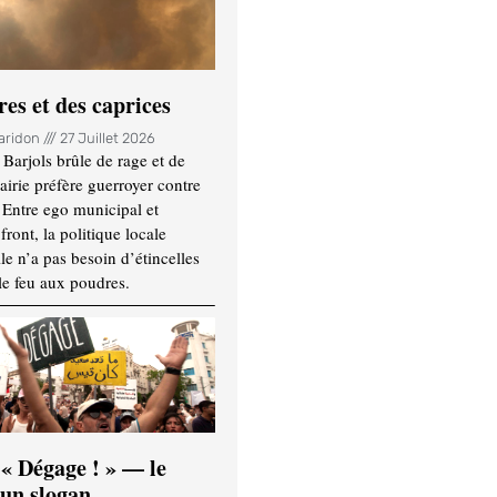
es et des caprices
Haridon
27 Juillet 2026
Barjols brûle de rage et de
mairie préfère guerroyer contre
. Entre ego municipal et
ront, la politique locale
le n’a pas besoin d’étincelles
le feu aux poudres.
 « Dégage ! » — le
’un slogan