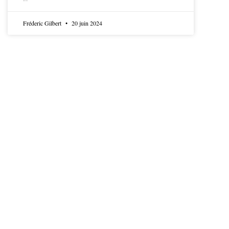
LIRE LA SUITE
Fréderic Gilbert
20 juin 2024