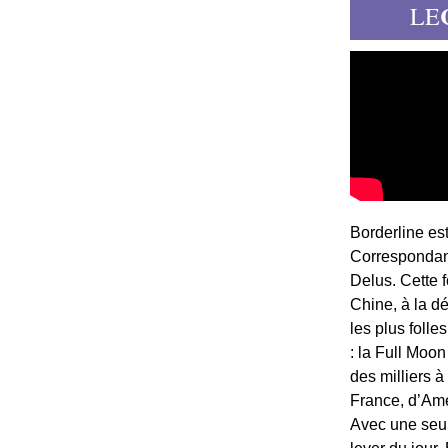
LE
Borderline es
Correspondant
Delus. Cette 
Chine, à la d
les plus folle
: la Full Moon
des milliers à
France, d’Am
Avec une seule