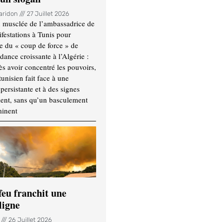
Haridon
27 Juillet 2026
 musclée de l’ambassadrice de
festations à Tunis pour
re du « coup de force » de
ance croissante à l’Algérie :
ès avoir concentré les pouvoirs,
tunisien fait face à une
persistante et à des signes
ment, sans qu’un basculement
minent
feu franchit une
ligne
n
26 Juillet 2026