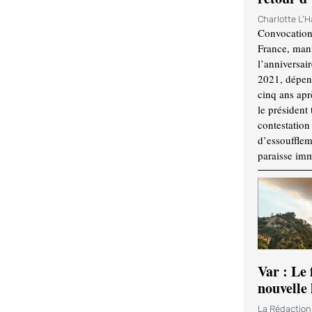
Charlotte L'
Convocation
France, mani
l’anniversai
2021, dépend
cinq ans apr
le président 
contestation 
d’essouffle
paraisse im
Var : Le 
nouvelle 
La Rédactio