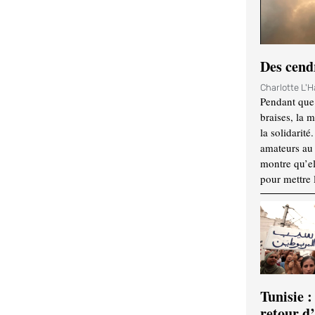
Des cendr
Charlotte L'
Pendant que 
braises, la 
la solidarité
amateurs au f
montre qu’el
pour mettre 
Tunisie :
retour d