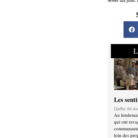
lever du jour.
L
Les sent
Djaffer Ait A
Au lendemai
qui ont rava
communauté q
loin des proj