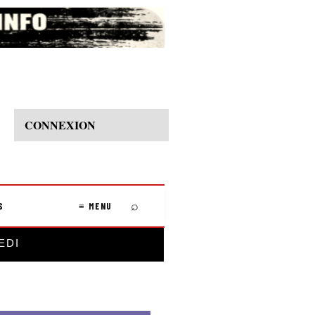
CONNEXION
⌕
S
≡ MENU
EDI