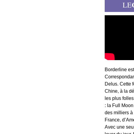
LE
Borderline es
Correspondant
Delus. Cette 
Chine, à la d
les plus folle
: la Full Moon
des milliers à
France, d’Am
Avec une seule