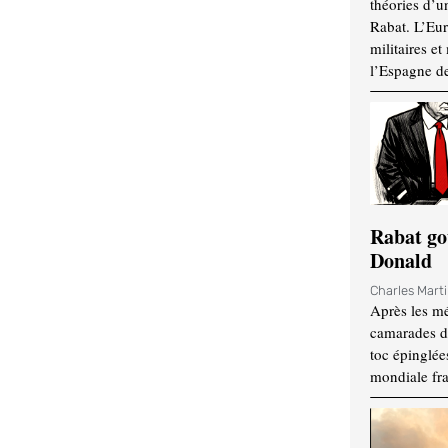
théories d’u
Rabat. L’Eur
militaires e
l’Espagne d
Rabat go
Donald
Charles Mart
Après les mé
camarades d
toc épinglées
mondiale fr