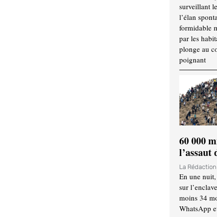
surveillant l
l’élan spont
formidable 
par les habit
plonge au cœ
poignant
60 000 m
l’assaut
La Rédactio
En une nuit,
sur l’enclav
moins 34 mor
WhatsApp et 