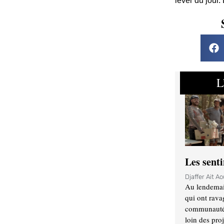
lever du jour.
L
Les sent
Djaffer Ait A
Au lendemai
qui ont rava
communauté q
loin des proj