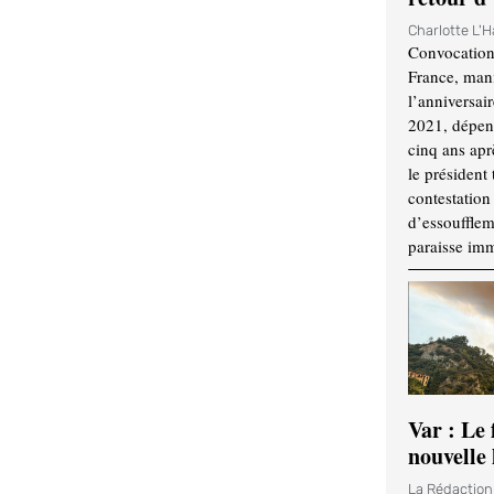
Charlotte L'
Convocation
France, mani
l’anniversai
2021, dépend
cinq ans apr
le président 
contestation 
d’essouffle
paraisse im
Var : Le 
nouvelle 
La Rédactio