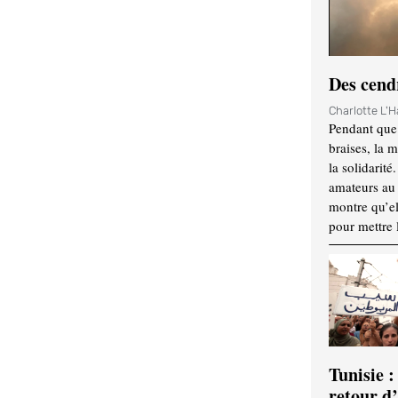
Des cendr
Charlotte L'
Pendant que 
braises, la 
la solidarité
amateurs au f
montre qu’el
pour mettre 
Tunisie :
retour d