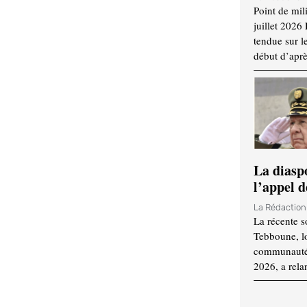
Point de mil
juillet 2026
tendue sur l
début d’aprè
La diasp
l’appel d
La Rédactio
La récente s
Tebboune, lo
communauté n
2026, a rela