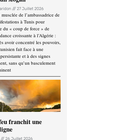
Haridon
27 Juillet 2026
 musclée de l’ambassadrice de
festations à Tunis pour
re du « coup de force » de
ance croissante à l’Algérie :
ès avoir concentré les pouvoirs,
tunisien fait face à une
persistante et à des signes
ment, sans qu’un basculement
minent
feu franchit une
ligne
n
26 Juillet 2026