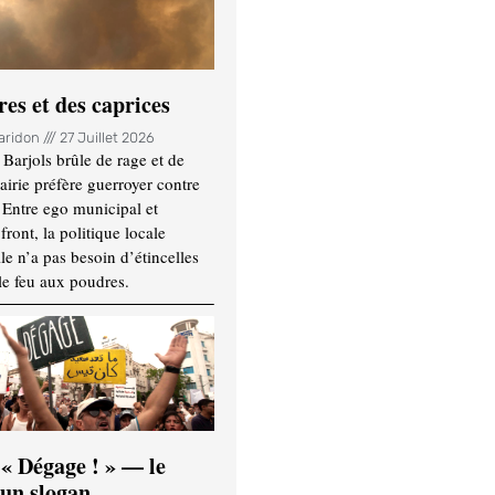
es et des caprices
Haridon
27 Juillet 2026
Barjols brûle de rage et de
mairie préfère guerroyer contre
. Entre ego municipal et
ront, la politique locale
le n’a pas besoin d’étincelles
le feu aux poudres.
 « Dégage ! » — le
’un slogan