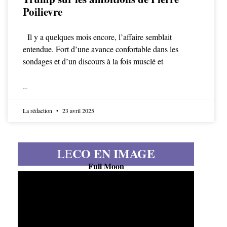
Poilievre
Il y a quelques mois encore, l’affaire semblait
entendue. Fort d’une avance confortable dans les
sondages et d’un discours à la fois musclé et
LIRE LA SUITE
La rédaction
23 avril 2025
CO EN IMAGE
LE
Full Moon