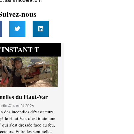
 Et sans modération !
Suivez-nous
INSTANT T
’
inelles du Haut-Var
oudia
4 Août 2026
n des incendies dévastateurs
gé le Haut-Var, c’est toute une
ui s’est dressée face au feu,
ecteurs. Entre les sentinelles