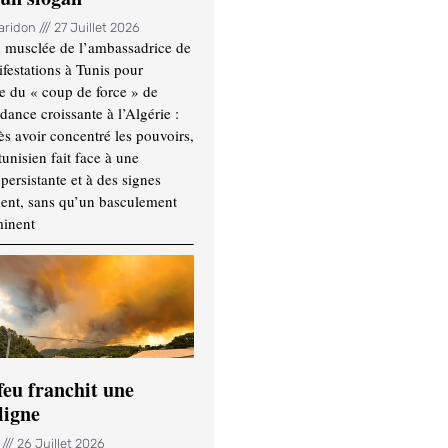
Haridon
27 Juillet 2026
 musclée de l’ambassadrice de
festations à Tunis pour
re du « coup de force » de
ance croissante à l’Algérie :
ès avoir concentré les pouvoirs,
tunisien fait face à une
persistante et à des signes
ment, sans qu’un basculement
minent
feu franchit une
ligne
n
26 Juillet 2026