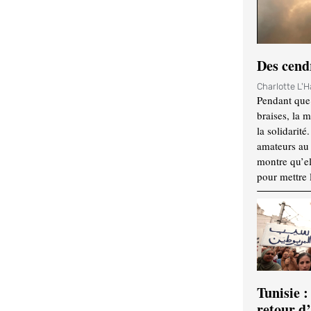
Des cendr
Charlotte L'
Pendant que 
braises, la 
la solidarité
amateurs au f
montre qu’el
pour mettre 
Tunisie :
retour d