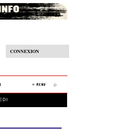
CONNEXION
⌕
S
≡ MENU
EDI