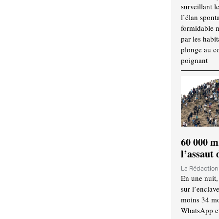
surveillant l
l’élan spont
formidable 
par les habit
plonge au cœ
poignant
60 000 m
l’assaut
La Rédactio
En une nuit,
sur l’enclav
moins 34 mor
WhatsApp et 