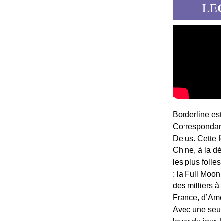
LE
Borderline es
Correspondant
Delus. Cette 
Chine, à la d
les plus folle
: la Full Moon
des milliers à
France, d’Am
Avec une seule