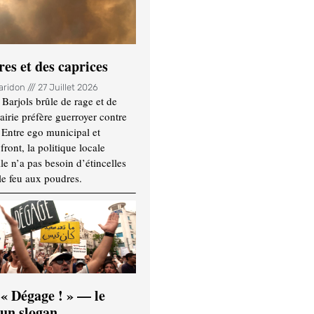
es et des caprices
Haridon
27 Juillet 2026
Barjols brûle de rage et de
mairie préfère guerroyer contre
. Entre ego municipal et
ront, la politique locale
le n’a pas besoin d’étincelles
le feu aux poudres.
 « Dégage ! » — le
’un slogan