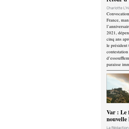
Charlotte L'
Convocation
France, mani
l’anniversai
2021, dépend
cinq ans apr
le président 
contestation 
d’essouffle
paraisse im
Var : Le 
nouvelle 
La Rédactio