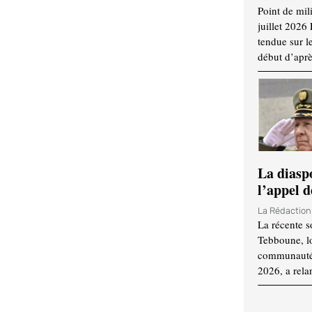
Point de mil
juillet 2026
tendue sur l
début d’aprè
La diasp
l’appel d
La Rédactio
La récente s
Tebboune, lo
communauté n
2026, a rela