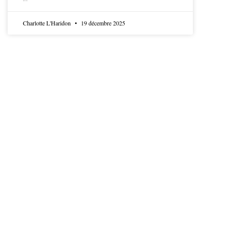
LIRE LA SUITE
Charlotte L'Haridon
19 décembre 2025