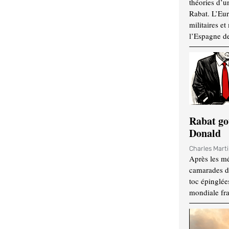
théories d’u
Rabat. L’Eur
militaires e
l’Espagne d
Rabat go
Donald
Charles Mart
Après les mé
camarades d
toc épinglées
mondiale fr