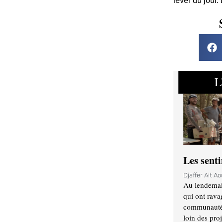
lever du jour.
L
Les sent
Djaffer Ait A
Au lendemai
qui ont rava
communauté q
loin des proj