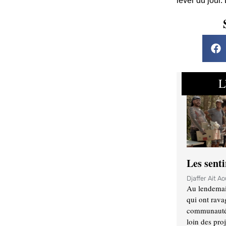
lever du jour.
L
Les sent
Djaffer Ait A
Au lendemai
qui ont rava
communauté q
loin des proj