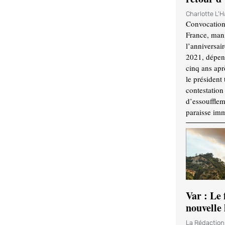
Charlotte L'
Convocation
France, mani
l’anniversai
2021, dépend
cinq ans apr
le président 
contestation 
d’essouffle
paraisse im
Var : Le 
nouvelle 
La Rédactio