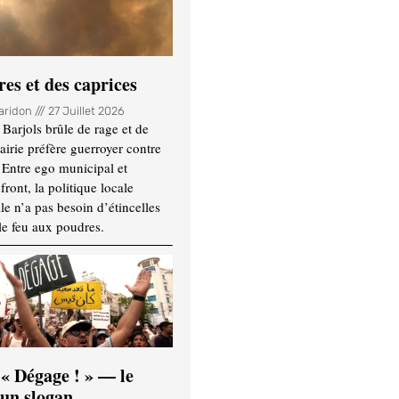
es et des caprices
Haridon
27 Juillet 2026
Barjols brûle de rage et de
mairie préfère guerroyer contre
. Entre ego municipal et
ront, la politique locale
le n’a pas besoin d’étincelles
le feu aux poudres.
 « Dégage ! » — le
’un slogan