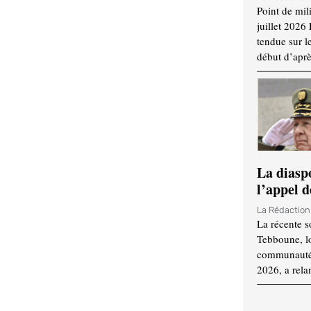
Point de mil
juillet 2026
tendue sur l
début d’aprè
La diasp
l’appel d
La Rédactio
La récente s
Tebboune, lo
communauté n
2026, a rela