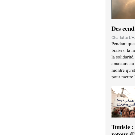
Des cendr
Charlotte L'
Pendant que 
braises, la 
la solidarité
amateurs au f
montre qu’el
pour mettre 
Tunisie :
retour d