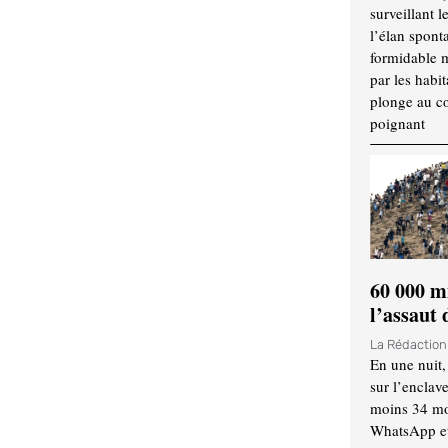
surveillant l
l’élan spont
formidable 
par les habit
plonge au cœ
poignant
60 000 m
l’assaut
La Rédactio
En une nuit,
sur l’enclav
moins 34 mor
WhatsApp et 