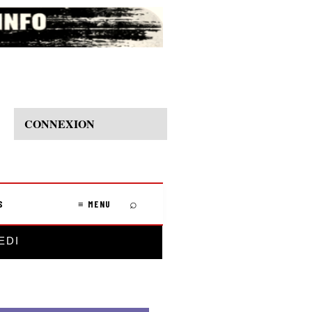
CONNEXION
⌕
S
≡ MENU
EDI