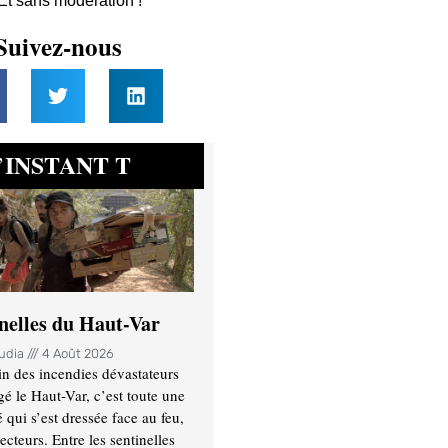
 Et sans modération !
Suivez-nous
INSTANT T
’
inelles du Haut-Var
oudia
4 Août 2026
n des incendies dévastateurs
gé le Haut-Var, c’est toute une
ui s’est dressée face au feu,
ecteurs. Entre les sentinelles