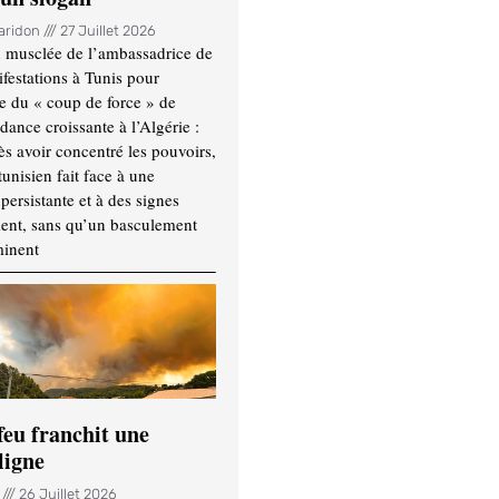
Haridon
27 Juillet 2026
 musclée de l’ambassadrice de
festations à Tunis pour
re du « coup de force » de
ance croissante à l’Algérie :
ès avoir concentré les pouvoirs,
tunisien fait face à une
persistante et à des signes
ment, sans qu’un basculement
minent
feu franchit une
ligne
n
26 Juillet 2026