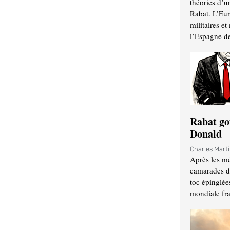
théories d’u
Rabat. L’Eur
militaires e
l’Espagne d
Rabat go
Donald
Charles Mart
Après les mé
camarades d
toc épinglées
mondiale fr