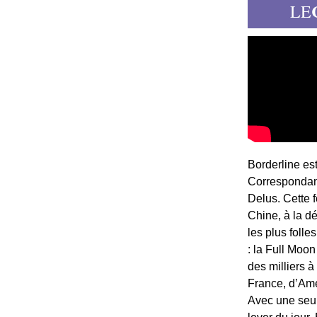
LE
Borderline es
Correspondant
Delus. Cette 
Chine, à la d
les plus folle
: la Full Moon
des milliers à
France, d’Am
Avec une seule