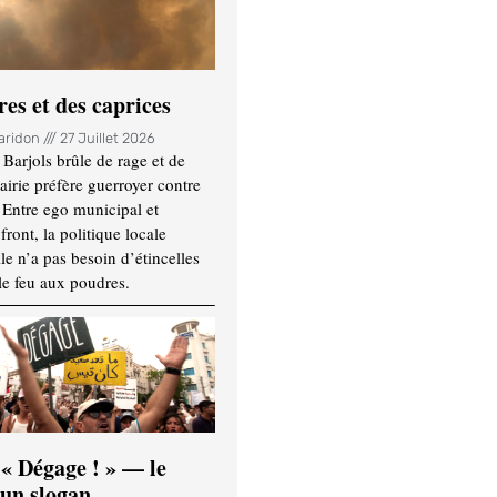
es et des caprices
Haridon
27 Juillet 2026
Barjols brûle de rage et de
mairie préfère guerroyer contre
. Entre ego municipal et
ront, la politique locale
le n’a pas besoin d’étincelles
le feu aux poudres.
 « Dégage ! » — le
’un slogan