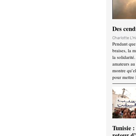
Des cendr
Charlotte L'
Pendant que 
braises, la 
la solidarité
amateurs au f
montre qu’el
pour mettre 
Tunisie :
retour d