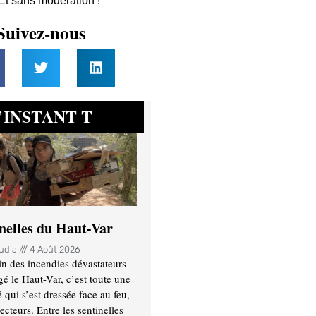
 Et sans modération !
Suivez-nous
INSTANT T
’
inelles du Haut-Var
oudia
4 Août 2026
n des incendies dévastateurs
gé le Haut-Var, c’est toute une
ui s’est dressée face au feu,
ecteurs. Entre les sentinelles