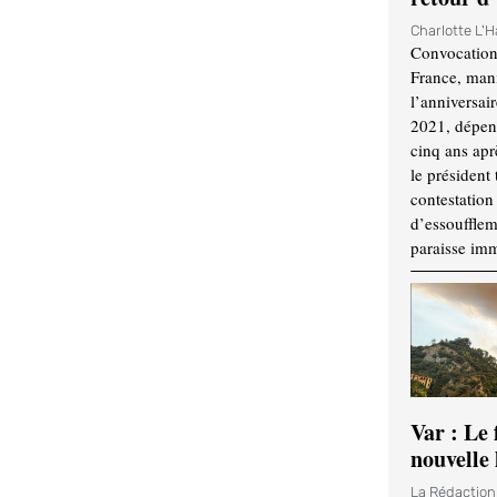
Charlotte L'
Convocation
France, mani
l’anniversai
2021, dépend
cinq ans apr
le président 
contestation 
d’essouffle
paraisse im
Var : Le 
nouvelle 
La Rédactio