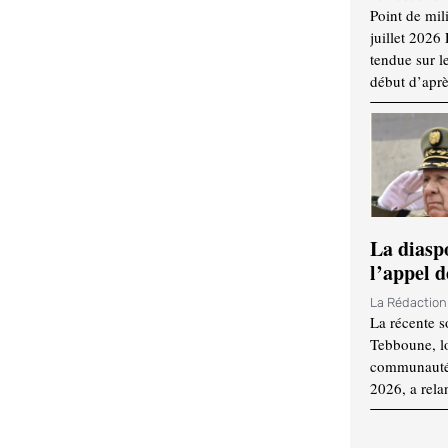
Point de mil
juillet 2026
tendue sur l
début d’aprè
La diasp
l’appel d
La Rédactio
La récente s
Tebboune, lo
communauté n
2026, a rela