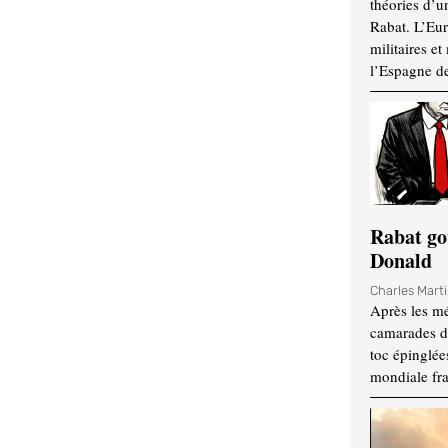
théories d’u
Rabat. L’Eur
militaires e
l’Espagne d
Rabat go
Donald
Charles Mart
Après les mé
camarades d
toc épinglées
mondiale fr