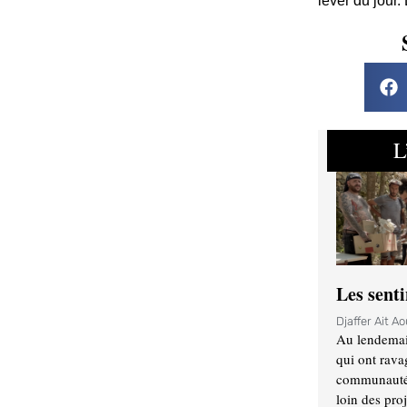
lever du jour.
L
Les sent
Djaffer Ait A
Au lendemai
qui ont rava
communauté q
loin des proj