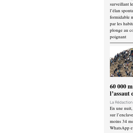
surveillant l
l’élan spont
formidable 
par les habit
plonge au cœ
poignant
60 000 m
l’assaut
La Rédactio
En une nuit,
sur l’enclav
moins 34 mor
WhatsApp et 