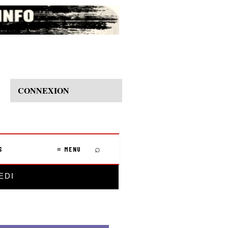
CONNEXION
⌕
S
≡ MENU
EDI