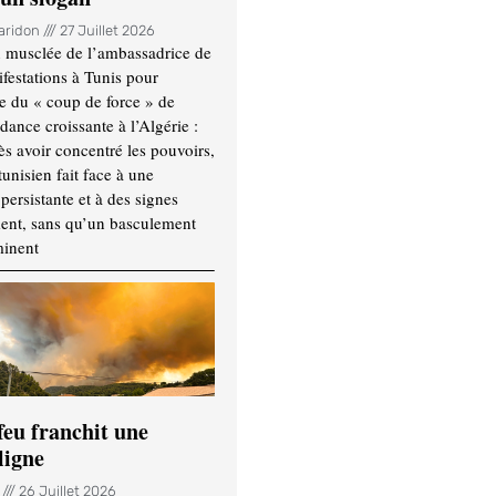
Haridon
27 Juillet 2026
 musclée de l’ambassadrice de
festations à Tunis pour
re du « coup de force » de
ance croissante à l’Algérie :
ès avoir concentré les pouvoirs,
tunisien fait face à une
persistante et à des signes
ment, sans qu’un basculement
minent
feu franchit une
ligne
n
26 Juillet 2026