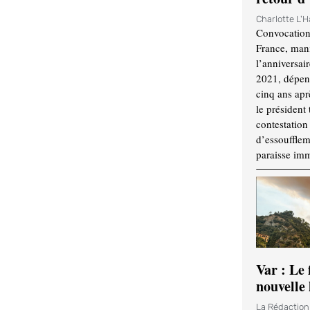
Charlotte L'
Convocation
France, mani
l’anniversai
2021, dépend
cinq ans apr
le président 
contestation 
d’essouffle
paraisse im
Var : Le 
nouvelle 
La Rédactio