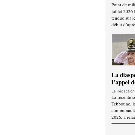
Point de mil
juillet 2026
tendue sur l
début d’aprè
La diasp
l’appel d
La Rédactio
La récente s
Tebboune, lo
communauté n
2026, a rela