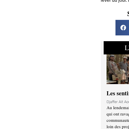
lever du jour.
L
Les sent
Djaffer Ait A
Au lendemai
qui ont rava
communauté q
loin des proj