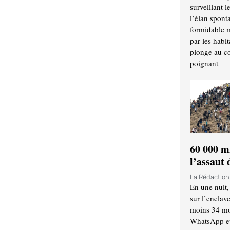
surveillant l
l’élan spont
formidable 
par les habit
plonge au cœ
poignant
60 000 m
l’assaut
La Rédactio
En une nuit,
sur l’enclav
moins 34 mor
WhatsApp et 