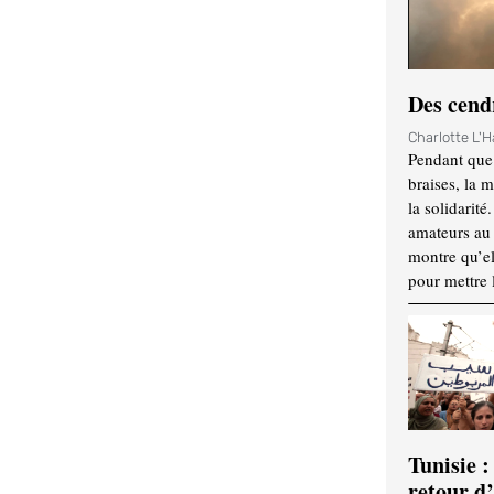
Des cendr
Charlotte L'
Pendant que 
braises, la 
la solidarité
amateurs au f
montre qu’el
pour mettre 
Tunisie :
retour d