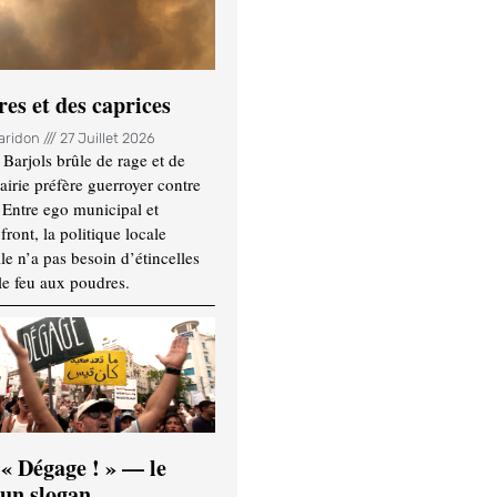
es et des caprices
Haridon
27 Juillet 2026
Barjols brûle de rage et de
mairie préfère guerroyer contre
. Entre ego municipal et
ront, la politique locale
le n’a pas besoin d’étincelles
le feu aux poudres.
 « Dégage ! » — le
’un slogan