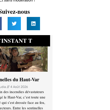
 Et sans modération !
Suivez-nous
INSTANT T
’
inelles du Haut-Var
oudia
4 Août 2026
n des incendies dévastateurs
gé le Haut-Var, c’est toute une
ui s’est dressée face au feu,
ecteurs. Entre les sentinelles