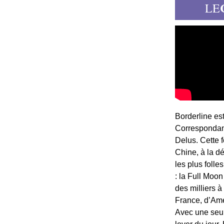
LE
Borderline es
Correspondant
Delus. Cette 
Chine, à la d
les plus folle
: la Full Moon
des milliers à
France, d’Am
Avec une seule