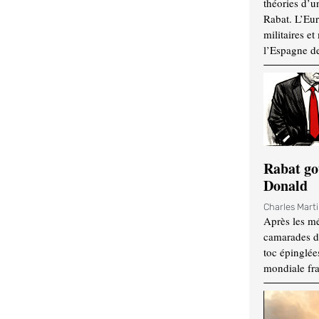
théories d’u
Rabat. L’Eur
militaires e
l’Espagne d
Rabat go
Donald
Charles Mart
Après les mé
camarades d
toc épinglées
mondiale fr