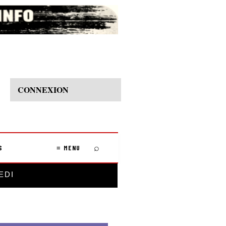
CONNEXION
⌕
S
≡ MENU
EDI