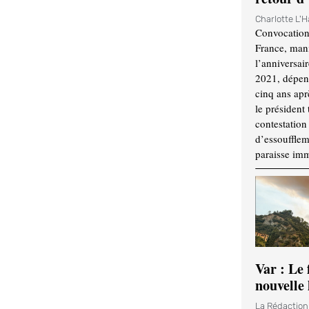
Charlotte L'
Convocation
France, mani
l’anniversai
2021, dépend
cinq ans apr
le président 
contestation 
d’essouffle
paraisse im
Var : Le 
nouvelle 
La Rédactio