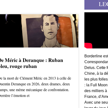
LE
Borderline es
De Méric à Deranque : Ruban
Correspondant
bleu, rouge ruban
Delus. Cette 
Chine, à la d
e la mort de Clément Méric en 2013 à celle de
les plus folle
uentin Deranque en 2026, deux drames, deux
: la Full Moon
amps, une même mécanique de confrontation.
des milliers à
errière l’émotion et
France, d’Am
Avec une seule