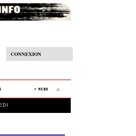
CONNEXION
⌕
S
≡ MENU
EDI