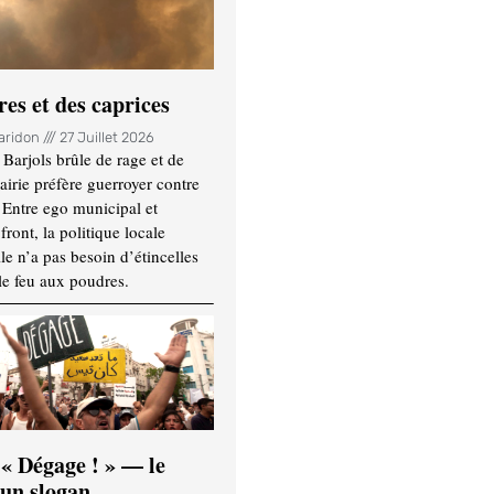
es et des caprices
Haridon
27 Juillet 2026
Barjols brûle de rage et de
mairie préfère guerroyer contre
. Entre ego municipal et
ront, la politique locale
le n’a pas besoin d’étincelles
le feu aux poudres.
 « Dégage ! » — le
’un slogan