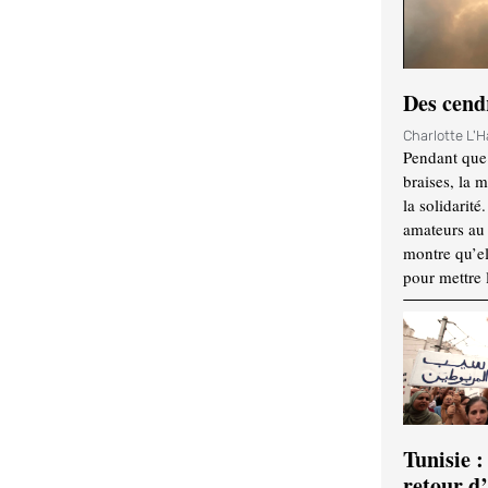
Des cendr
Charlotte L'
Pendant que 
braises, la 
la solidarité
amateurs au f
montre qu’el
pour mettre 
Tunisie :
retour d