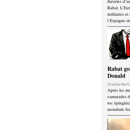
théories d’u
Rabat. L’Eur
militaires e
l’Espagne d
Rabat go
Donald
Charles Mart
Après les mé
camarades d
toc épinglées
mondiale fr