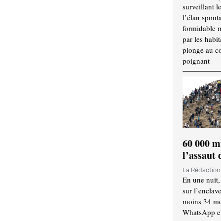
surveillant l
l’élan spont
formidable 
par les habit
plonge au cœ
poignant
60 000 m
l’assaut
La Rédactio
En une nuit,
sur l’enclav
moins 34 mor
WhatsApp et 