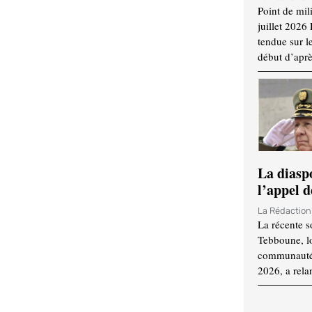
Point de mil
juillet 2026
tendue sur l
début d’aprè
La diasp
l’appel d
La Rédactio
La récente s
Tebboune, lo
communauté n
2026, a rela