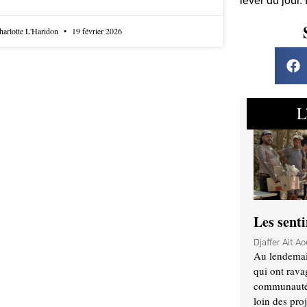
lever du jour.
harlotte L'Haridon
19 février 2026
L
Les sent
Djaffer Ait A
Au lendemai
qui ont rava
communauté q
loin des proj