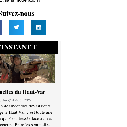
 Et sans modération !
Suivez-nous
INSTANT T
’
inelles du Haut-Var
oudia
4 Août 2026
n des incendies dévastateurs
gé le Haut-Var, c’est toute une
ui s’est dressée face au feu,
ecteurs. Entre les sentinelles