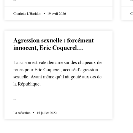
LIRE LA SUITE
LIRE LA SUITE
Charlotte L'Haridon
19 avril 2026
C
Agression sexuelle : forcément
innocent, Eric Coquerel…
La saison estivale démarre sur des chapeaux de
roues pour Eric Coquerel, accusé d’agression
sexuelle. Avant même qu’il ait gouté aux ors de
la République,
LIRE LA SUITE
La rédaction
15 juillet 2022