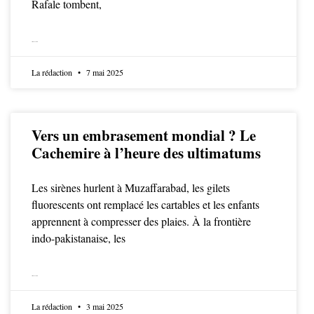
Rafale tombent,
LIRE LA SUITE
La rédaction
7 mai 2025
Vers un embrasement mondial ? Le
Cachemire à l’heure des ultimatums
Les sirènes hurlent à Muzaffarabad, les gilets
fluorescents ont remplacé les cartables et les enfants
apprennent à compresser des plaies. À la frontière
indo-pakistanaise, les
LIRE LA SUITE
La rédaction
3 mai 2025