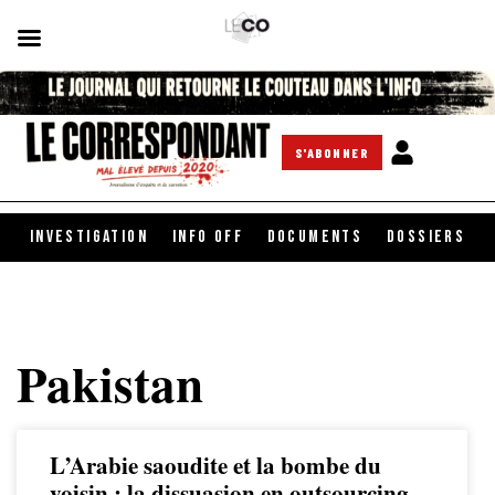
S'ABONNER
INVESTIGATION
INFO OFF
DOCUMENTS
DOSSIERS
Pakistan
L’Arabie saoudite et la bombe du
voisin : la dissuasion en outsourcing