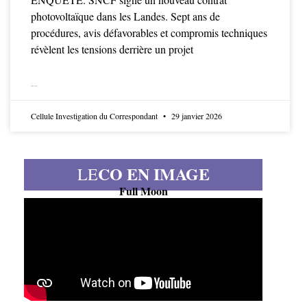
photovoltaïque dans les Landes. Sept ans de
procédures, avis défavorables et compromis techniques
révèlent les tensions derrière un projet
LIRE LA SUITE
Cellule Investigation du Correspondant
29 janvier 2026
CO EN IMAGE
LE
Full Moon