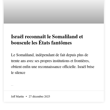
Israël reconnaît le Somaliland et
bouscule les États fantômes
Le Somaliland, indépendant de fait depuis plus de
trente ans avec ses propres institutions et frontières,
obtient enfin une reconnaissance officielle. Israël brise
le silence
LIRE LA SUITE
Jeff Martin
27 décembre 2025