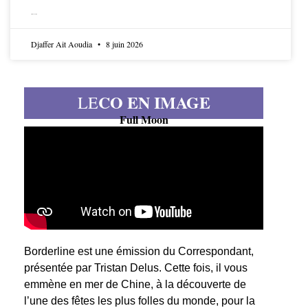
LIRE LA SUITE
Djaffer Ait Aoudia
8 juin 2026
CO EN IMAGE
LE
Full Moon
Borderline est une émission du Correspondant,
présentée par Tristan Delus. Cette fois, il vous
emmène en mer de Chine, à la découverte de
l’une des fêtes les plus folles du monde, pour la