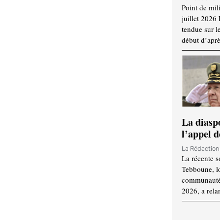
Point de mil
juillet 2026
tendue sur l
début d’aprè
La diasp
l’appel d
La Rédactio
La récente s
Tebboune, lo
communauté n
2026, a rela