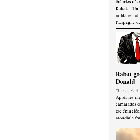
théories d’u
Rabat. L’Eur
militaires e
l’Espagne d
Rabat go
Donald
Charles Mart
Après les mé
camarades d
toc épinglées
mondiale fr