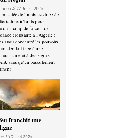
Haridon
27 Juillet 2026
 musclée de l’ambassadrice de
festations à Tunis pour
re du « coup de force » de
ance croissante à l’Algérie :
ès avoir concentré les pouvoirs,
tunisien fait face à une
persistante et à des signes
ment, sans qu’un basculement
minent
feu franchit une
ligne
n
26 Juillet 2026