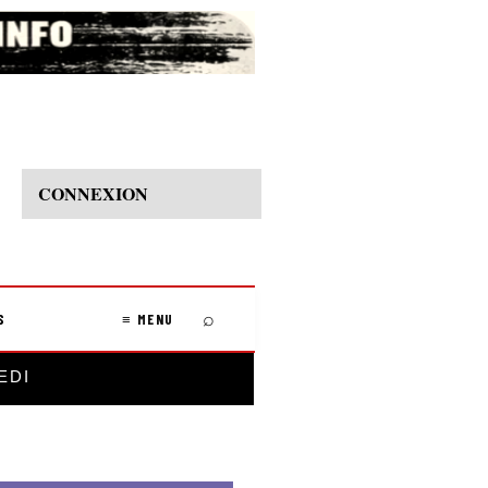
CONNEXION
⌕
S
≡ MENU
EDI