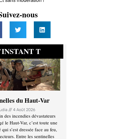
 Et sans modération !
Suivez-nous
INSTANT T
’
inelles du Haut-Var
oudia
4 Août 2026
n des incendies dévastateurs
gé le Haut-Var, c’est toute une
ui s’est dressée face au feu,
ecteurs. Entre les sentinelles