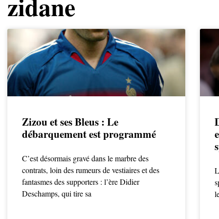
zidane
Zizou et ses Bleus : Le
D
débarquement est programmé
e
s
C’est désormais gravé dans le marbre des
contrats, loin des rumeurs de vestiaires et des
L
fantasmes des supporters : l’ère Didier
s
Deschamps, qui tire sa
l