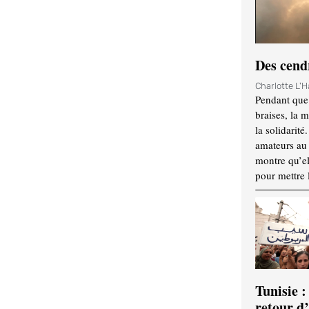
Des cendr
Charlotte L'
Pendant que 
braises, la 
la solidarité
amateurs au f
montre qu’el
pour mettre 
Tunisie :
retour d