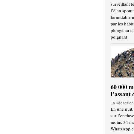
surveillant l
l’élan spont
formidable 
par les habit
plonge au cœ
poignant
60 000 m
l’assaut
La Rédactio
En une nuit,
sur l’enclav
moins 34 mor
WhatsApp et 