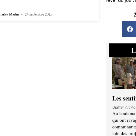
lever du jour.
harles Martin
24 septembre 2025
L
Les sent
Djaffer Ait A
Au lendemai
qui ont rava
communauté q
loin des proj