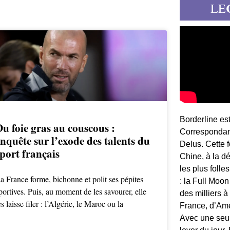
LE
Borderline es
u foie gras au couscous :
Correspondant
nquête sur l’exode des talents du
Delus. Cette 
port français
Chine, à la d
les plus folle
a France forme, bichonne et polit ses pépites
: la Full Moon
portives. Puis, au moment de les savourer, elle
des milliers à
es laisse filer : l’Algérie, le Maroc ou la
France, d’Am
Avec une seule