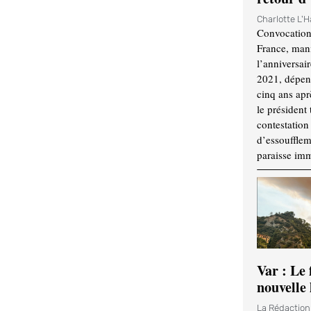
Charlotte L'
Convocation
France, mani
l’anniversai
2021, dépend
cinq ans apr
le président 
contestation 
d’essouffle
paraisse im
Var : Le 
nouvelle 
La Rédactio