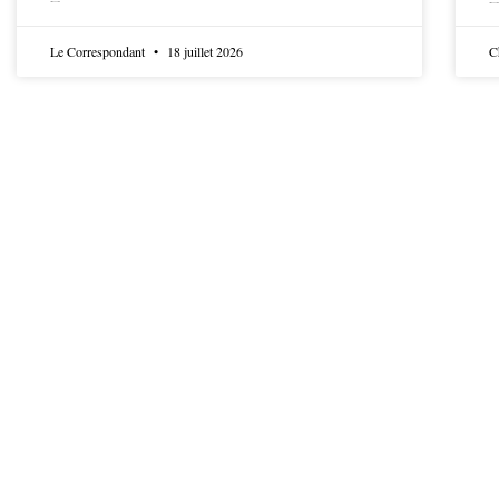
LIRE LA SUITE
LIRE LA SUITE
Le Correspondant
18 juillet 2026
C