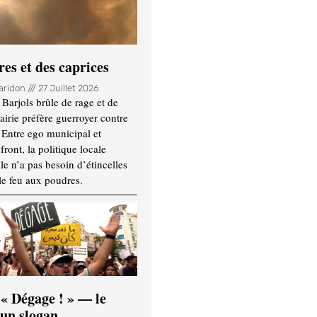
es et des caprices
Haridon
27 Juillet 2026
Barjols brûle de rage et de
mairie préfère guerroyer contre
. Entre ego municipal et
ront, la politique locale
le n’a pas besoin d’étincelles
le feu aux poudres.
 « Dégage ! » — le
’un slogan