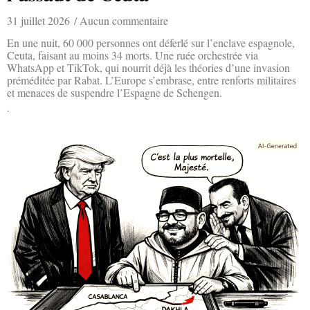
31 juillet 2026
Aucun commentaire
En une nuit, 60 000 personnes ont déferlé sur l’enclave espagnole,
Ceuta, faisant au moins 34 morts. Une ruée orchestrée via
WhatsApp et TikTok, qui nourrit déjà les théories d’une invasion
préméditée par Rabat. L’Europe s’embrase, entre renforts militaires
et menaces de suspendre l’Espagne de Schengen.
Lire la suite »