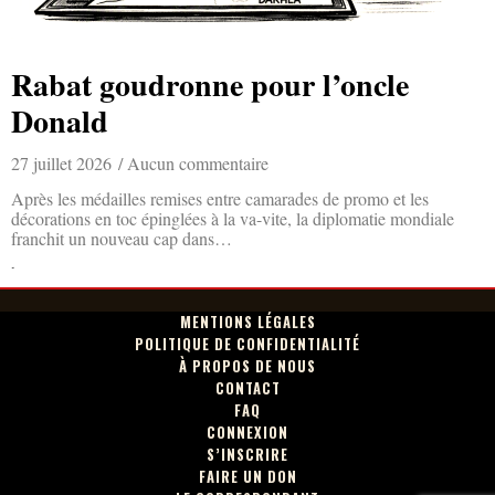
Rabat goudronne pour l’oncle
Donald
27 juillet 2026
Aucun commentaire
Après les médailles remises entre camarades de promo et les
décorations en toc épinglées à la va-vite, la diplomatie mondiale
franchit un nouveau cap dans…
Lire la suite »
MENTIONS LÉGALES
POLITIQUE DE CONFIDENTIALITÉ
À PROPOS DE NOUS
CONTACT
FAQ
CONNEXION
S’INSCRIRE
FAIRE UN DON