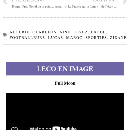
Trump, Prix Nobel de la paix… rentable
« La France qui a faim » : de l’écrit au réel, quand les chiffres rattrapent la honte
ALGERIE
,
CLAREFONTAINE
,
ELYEZ
,
EXODE
,
FOOTBALLEURS
,
LUCAS
,
MAROC
,
SPORTIFS
,
ZIDANE
CO EN IMAGE
LE
Full Moon