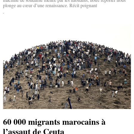
plonge au cœur d’une renaissance. Récit poignant
Lire la suite »
60 000 migrants marocains à
l’assaut de Ceuta