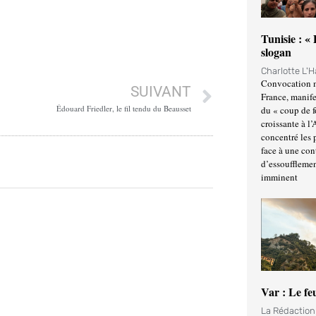
Tunisie : «
slogan
Charlotte L'
Convocation m
SUIVANT
France, manife
Édouard Friedler, le fil tendu du Beausset
du « coup de 
croissante à l’
concentré les p
face à une cont
d’essoufflemen
imminent
Var : Le fe
La Rédactio