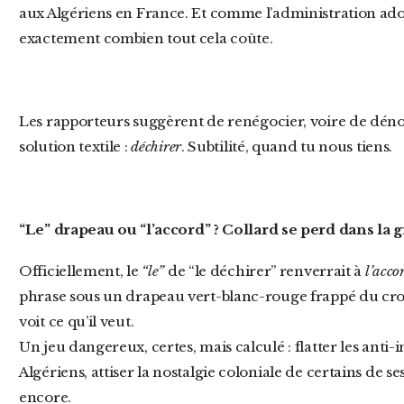
aux Algériens en France. Et comme l’administration ador
exactement combien tout cela coûte.
Les rapporteurs suggèrent de renégocier, voire de dénoncer cet accord. Collard préfère la
solution textile :
déchirer
. Subtilité, quand tu nous tiens.
“Le” drapeau ou “l’accord” ? Collard se perd dans l
Officiellement, le
“le”
de “le déchirer” renverrait à
l’acco
phrase sous un drapeau vert-blanc-rouge frappé du croi
voit ce qu’il veut.
Un jeu dangereux, certes, mais calculé : flatter les anti
Algériens, attiser la nostalgie coloniale de certains de ses
encore.