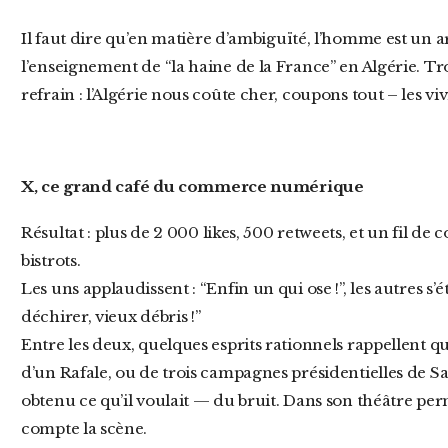
Il faut dire qu’en matière d’ambiguïté, l’homme est un artisan. En 2022 déjà, il dénonçait
l’enseignement de “la haine de la France” en Algérie. Troi
refrain : l’Algérie nous coûte cher, coupons tout – les vi
X, ce grand café du commerce numérique
Résultat : plus de 2 000 likes, 500 retweets, et un fil de commentaires digne d’un forum de
bistrots.
Les uns applaudissent : “Enfin un qui ose !”, les autres s’é
déchirer, vieux débris !”
Entre les deux, quelques esprits rationnels rappellent que
d’un Rafale, ou de trois campagnes présidentielles de Sa
obtenu ce qu’il voulait — du bruit. Dans son théâtre per
compte la scène.