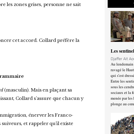
e les zones grises, personne ne sait
Les sentine
Djaffer Ait A
Au lendemain 
ravagé le Haut
qui s’est dress
a grammaire
Entre les senti
sous les cendr
rd
(masculin). Mais en plaçant sa
sociaux et la 
ssant, Collard s’assure que chacun y
menée par les 
plonge au cœu
-immigration, énerver les Franco-
 suiveurs, et rappeler qu’il existe