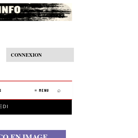
CONNEXION
⌕
S
≡ MENU
EDI
CO EN IMAGE