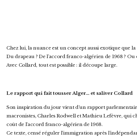
Chez lui, la nuance est un concept aussi exotique que la diplomatie. Mais de quoi parle-t-il ?
Du drapeau ? De l’accord franco-algérien de 1968 ? Ou du
Avec Collard, tout est possible : il découpe large.
Le rapport qui fait tousser Alger… et saliver Collard
Son inspiration du jour vient d’un rapport parlementaire tout frais, signé par deux
macronistes, Charles Rodwell et Mathieu Lefèvre, qui chi
coût de l’accord franco-algérien de 1968.
Ce texte, censé réguler l’immigration après l’indépenda