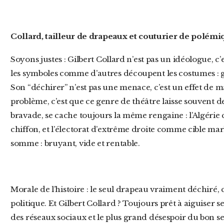
Collard, tailleur de drapeaux et couturier de polém
Soyons justes : Gilbert Collard n’est pas un idéologue, c’est un artisan du scandale. Il découpe
les symboles comme d’autres découpent les costumes : g
Son “déchirer” n’est pas une menace, c’est un effet de
problème, c’est que ce genre de théâtre laisse souvent de
bravade, se cache toujours la même rengaine : l’Algér
chiffon, et l’électorat d’extrême droite comme cible mar
somme : bruyant, vide et rentable.
Morale de l’histoire : le seul drapeau vraiment déchiré, ce jour-là, c’est celui de la décence
politique. Et Gilbert Collard ? Toujours prêt à aiguiser se
des réseaux sociaux et le plus grand désespoir du bon se