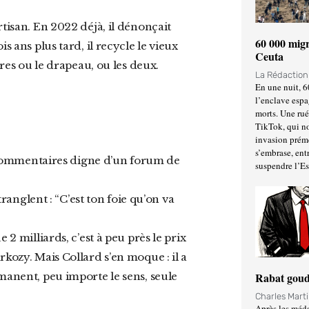
60 000 migr
s ans plus tard, il recycle le vieux
Ceuta
vres ou le drapeau, ou les deux.
La Rédactio
En une nuit, 6
l’enclave espa
morts. Une ru
TikTok, qui no
invasion prém
s’embrase, entr
suspendre l’E
tranglent : “C’est ton foie qu’on va
 2 milliards, c’est à peu près le prix
rkozy. Mais Collard s’en moque : il a
manent, peu importe le sens, seule
Rabat goud
Charles Mart
Après les méda