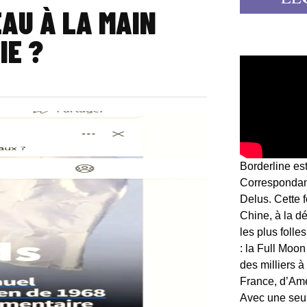
EAU À LA MAIN
IE ?
Borderline es
Correspondant
Delus. Cette 
Chine, à la d
les plus folle
: la Full Moon
des milliers à
France, d’Am
Avec une seule