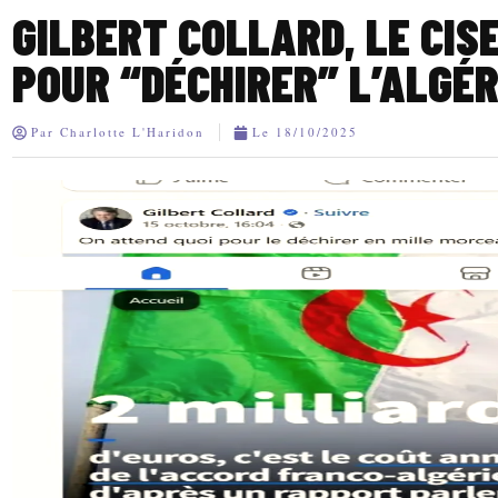
GILBERT COLLARD, LE CIS
POUR “DÉCHIRER” L’ALGÉR
Par
Charlotte L'Haridon
Le
18/10/2025