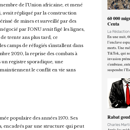
membre de l’Union africaine, et mené
 avait répliqué par la construction
60 000 migr
rissé de mines et surveillé par des
Ceuta
 négocié par l’ONU avait figé les lignes,
La Rédactio
En une nuit, 6
e trente ans plus tard, ce
l’enclave espa
les camps de réfugiés s’installent dans
morts. Une ru
TikTok, qui no
mbre 2020, la reprise des combats à
invasion prém
s un registre sporadique, une
s’embrase, entr
suspendre l’E
aintiennent le conflit en vie sans
Rabat goud
Charles Mart
fs, encadrés par une structure qui peut
Après les méda