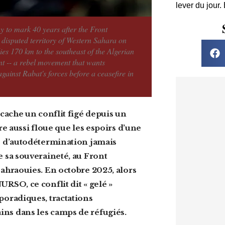
lever du jour.
 to mark 40 years after the Front
isputed territory of Western Sahara on
es 170 km to the southeast of the Algerian
nt -- a rebel movement that wants
ainst Rabat's forces before a ceasefire in
re aussi floue que les espoirs d’une
es d’autodétermination jamais
e sa souveraineté, au Front
sahraouies. En octobre 2025, alors
RSO, ce conflit dit « gelé »
poradiques, tractations
ins dans les camps de réfugiés.