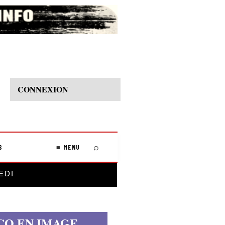
CONNEXION
⌕
S
≡ MENU
EDI
CO EN IMAGE