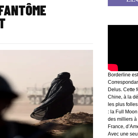
 FANTÔME
T
Borderline es
Correspondant
Delus. Cette 
Chine, à la d
les plus folle
: la Full Moon
des milliers à
France, d’Am
Avec une seule