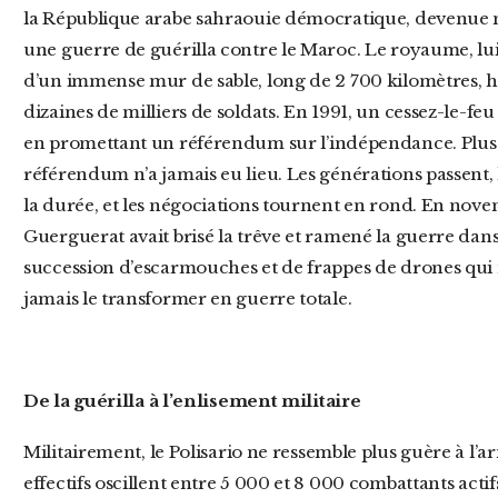
la République arabe sahraouie démocratique, devenue 
une guerre de guérilla contre le Maroc. Le royaume, lui,
d’un immense mur de sable, long de 2 700 kilomètres, hé
dizaines de milliers de soldats. En 1991, un cessez-le-feu
en promettant un référendum sur l’indépendance. Plus d
référendum n’a jamais eu lieu. Les générations passent, 
la durée, et les négociations tournent en rond. En nove
Guerguerat avait brisé la trêve et ramené la guerre dan
succession d’escarmouches et de frappes de drones qui m
jamais le transformer en guerre totale.
De la guérilla à l’enlisement militaire
Militairement, le Polisario ne ressemble plus guère à l’armée populaire des années 1970. Ses
effectifs oscillent entre 5 000 et 8 000 combattants acti