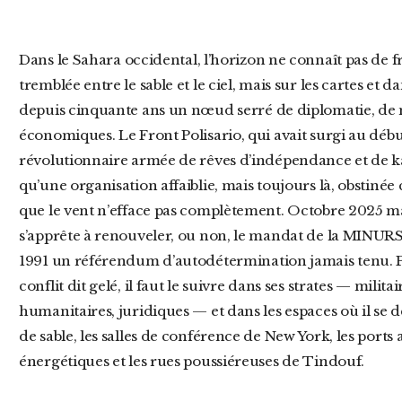
Dans le Sahara occidental, l’horizon ne connaît pas de frontière, seulement une ligne
tremblée entre le sable et le ciel, mais sur les cartes et da
depuis cinquante ans un nœud serré de diplomatie, de m
économiques. Le Front Polisario, qui avait surgi au dé
révolutionnaire armée de rêves d’indépendance et de ka
qu’une organisation affaiblie, mais toujours là, obstiné
que le vent n’efface pas complètement. Octobre 2025 m
s’apprête à renouveler, ou non, le mandat de la MINURS
1991 un référendum d’autodétermination jamais tenu. 
conflit dit gelé, il faut le suivre dans ses strates — milit
humanitaires, juridiques — et dans les espaces où il se d
de sable, les salles de conférence de New York, les ports 
énergétiques et les rues poussiéreuses de Tindouf.