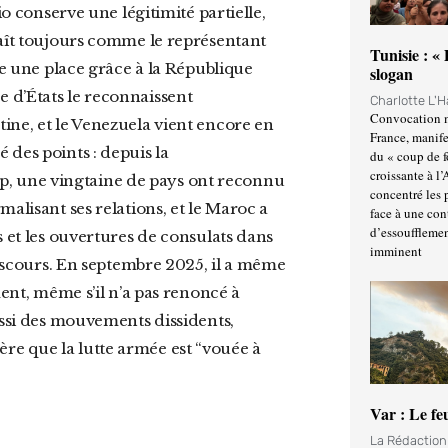
naît toujours comme le représentant
Tunisie : «
re une place grâce à la République
slogan
 d’États le reconnaissent
Charlotte L'
Convocation m
ine, et le Venezuela vient encore en
France, manife
 des points : depuis la
du « coup de 
croissante à l’
, une vingtaine de pays ont reconnu
concentré les p
alisant ses relations, et le Maroc a
face à une cont
d’essoufflemen
s et les ouvertures de consulats dans
imminent
 discours. En septembre 2025, il a même
ment, même s’il n’a pas renoncé à
ussi des mouvements dissidents,
e que la lutte armée est “vouée à
Var : Le fe
La Rédactio