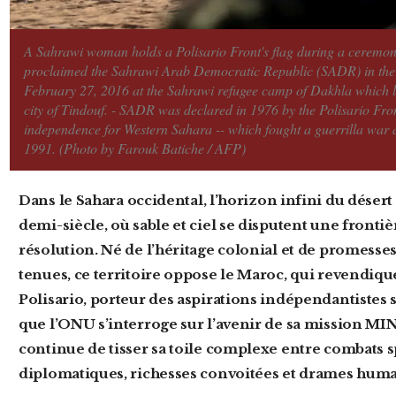
A Sahrawi woman holds a Polisario Front's flag during a ceremony
proclaimed the Sahrawi Arab Democratic Republic (SADR) in the d
February 27, 2016 at the Sahrawi refugee camp of Dakhla which li
city of Tindouf. - SADR was declared in 1976 by the Polisario Fro
independence for Western Sahara -- which fought a guerrilla war ag
1991. (Photo by Farouk Batiche / AFP)
Dans le Sahara occidental, l’horizon infini du désert cache un conflit figé depuis un
demi-siècle, où sable et ciel se disputent une frontiè
résolution. Né de l’héritage colonial et de promess
tenues, ce territoire oppose le Maroc, qui revendiqu
Polisario, porteur des aspirations indépendantistes 
que l’ONU s’interroge sur l’avenir de sa mission MINU
continue de tisser sa toile complexe entre combats s
diplomatiques, richesses convoitées et drames huma