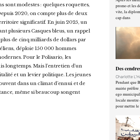
s sont modestes : quelques roquettes,
promo et les d
vite, la diplo
 Depuis 2020, on compte plus de deux
cap dans
ritoire significatif. En juin 2025, un
nt plusieurs Casques bleus, un rappel
 plus de cinq milliards de dollars par
raéliens, déploie 150 000 hommes
odernes. Pour le Polisario, les
uis longtemps. Mais l’entretien d’un
Des cendres
lité et un levier politique. Les jeunes
Charlotte L'
Pendant que Ba
ouvent dans un climat d’ennui et de
mairie préfère 
istance, même si beaucoup songent
ego municipal 
locale montre 
pour mettre le