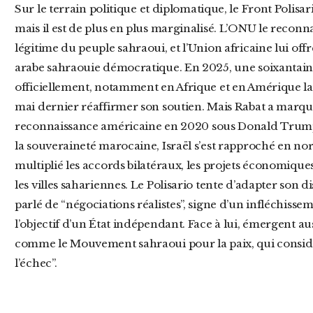
Sur le terrain politique et diplomatique, le Front Polisario conserve une légitimité partielle,
mais il est de plus en plus marginalisé. L’ONU le recon
légitime du peuple sahraoui, et l’Union africaine lui off
arabe sahraouie démocratique. En 2025, une soixantaine
officiellement, notamment en Afrique et en Amérique lat
mai dernier réaffirmer son soutien. Mais Rabat a marqué
reconnaissance américaine en 2020 sous Donald Trump
la souveraineté marocaine, Israël s’est rapproché en norm
multiplié les accords bilatéraux, les projets économique
les villes sahariennes. Le Polisario tente d’adapter son
parlé de “négociations réalistes”, signe d’un infléchisse
l’objectif d’un État indépendant. Face à lui, émergent a
comme le Mouvement sahraoui pour la paix, qui considèr
l’échec”.