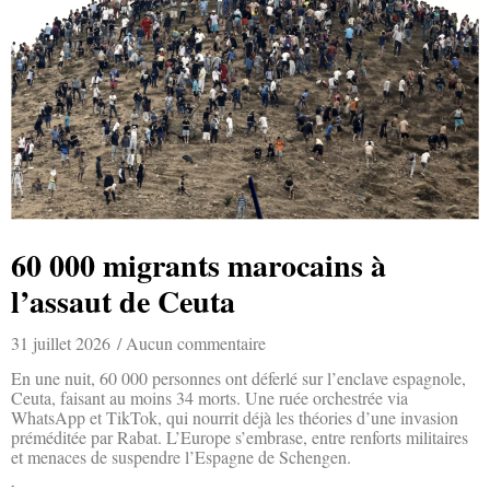
60 000 migrants marocains à
l’assaut de Ceuta
31 juillet 2026
Aucun commentaire
En une nuit, 60 000 personnes ont déferlé sur l’enclave espagnole,
Ceuta, faisant au moins 34 morts. Une ruée orchestrée via
WhatsApp et TikTok, qui nourrit déjà les théories d’une invasion
préméditée par Rabat. L’Europe s’embrase, entre renforts militaires
et menaces de suspendre l’Espagne de Schengen.
Lire la suite »