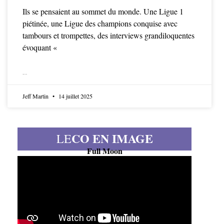
Ils se pensaient au sommet du monde. Une Ligue 1
piétinée, une Ligue des champions conquise avec
tambours et trompettes, des interviews grandiloquentes
évoquant «
LIRE LA SUITE
Jeff Martin
14 juillet 2025
CO EN IMAGE
LE
Full Moon