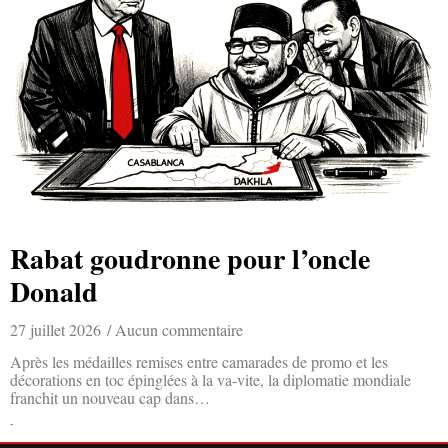
Rabat goudronne pour l’oncle
Donald
27 juillet 2026
Aucun commentaire
Après les médailles remises entre camarades de promo et les
décorations en toc épinglées à la va-vite, la diplomatie mondiale
franchit un nouveau cap dans…
Lire la suite »