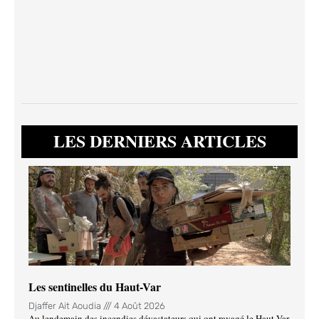
LES DERNIERS ARTICLES
Les sentinelles du Haut-Var
Djaffer Ait Aoudia
4 Août 2026
Au lendemain des incendies dévastateurs qui ont ravagé le Haut-Var,