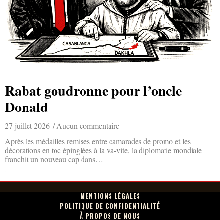
Rabat goudronne pour l’oncle
Donald
27 juillet 2026
Aucun commentaire
Après les médailles remises entre camarades de promo et les
décorations en toc épinglées à la va-vite, la diplomatie mondiale
franchit un nouveau cap dans…
Lire la suite »
MENTIONS LÉGALES
POLITIQUE DE CONFIDENTIALITÉ
À PROPOS DE NOUS