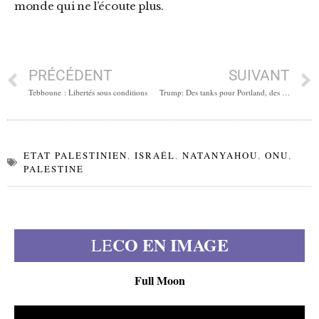
monde qui ne l’écoute plus.
PRÉCÉDENT
SUIVANT
Tebboune : Libertés sous conditions
Trump: Des tanks pour Portland, des tweets en rafale
ETAT PALESTINIEN
,
ISRAÉL
,
NATANYAHOU
,
ONU
,
PALESTINE
CO EN IMAGE
LE
Full Moon