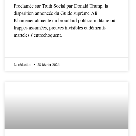
Proclamée sur Truth Social par Donald Trump, la
disparition annoncée du Guide suprême Ali
Khamenei alimente un brouillard politico-militaire où
frappes assumées, preuves invisibles et démentis
martelés s’entrechoquent.
LIRE LA SUITE
La rédaction
28 février 2026