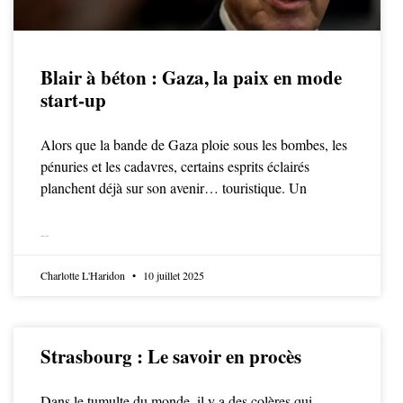
Blair à béton : Gaza, la paix en mode
start-up
Alors que la bande de Gaza ploie sous les bombes, les
pénuries et les cadavres, certains esprits éclairés
planchent déjà sur son avenir… touristique. Un
LIRE LA SUITE
Charlotte L'Haridon
10 juillet 2025
Strasbourg : Le savoir en procès
Dans le tumulte du monde, il y a des colères qui