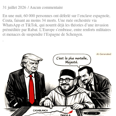
31 juillet 2026
Aucun commentaire
En une nuit, 60 000 personnes ont déferlé sur l’enclave espagnole,
Ceuta, faisant au moins 34 morts. Une ruée orchestrée via
WhatsApp et TikTok, qui nourrit déjà les théories d’une invasion
préméditée par Rabat. L’Europe s’embrase, entre renforts militaires
et menaces de suspendre l’Espagne de Schengen.
Lire la suite »