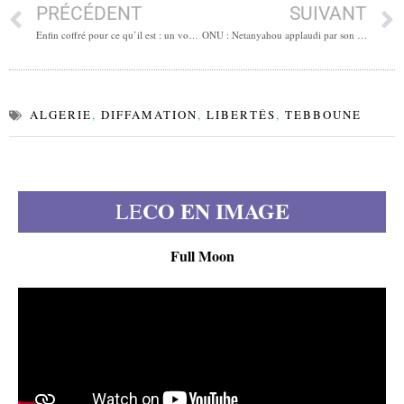
PRÉCÉDENT
SUIVANT
Enfin coffré pour ce qu’il est : un voyou de la République
ONU : Netanyahou applaudi par son écho personnel
ALGERIE
,
DIFFAMATION
,
LIBERTÉS
,
TEBBOUNE
CO EN IMAGE
LE
Full Moon