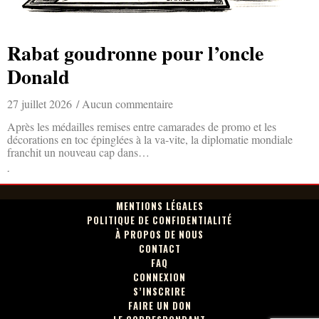
Rabat goudronne pour l’oncle
Donald
27 juillet 2026
Aucun commentaire
Après les médailles remises entre camarades de promo et les
décorations en toc épinglées à la va-vite, la diplomatie mondiale
franchit un nouveau cap dans…
Lire la suite »
MENTIONS LÉGALES
POLITIQUE DE CONFIDENTIALITÉ
À PROPOS DE NOUS
CONTACT
FAQ
CONNEXION
S’INSCRIRE
FAIRE UN DON