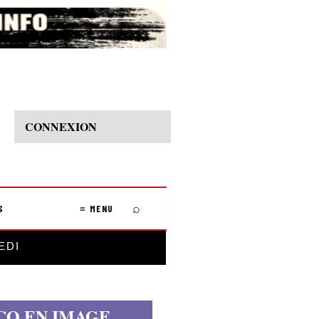
CONNEXION
⌕
S
≡ MENU
EDI
CO EN IMAGE