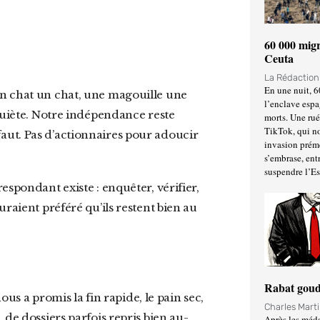
60 000 migr
Ceuta
La Rédactio
En une nuit, 6
l’enclave espa
nquiète. Notre indépendance reste
morts. Une ru
TikTok, qui no
l faut. Pas d’actionnaires pour adoucir
invasion prém
s’embrase, entr
suspendre l’E
raient préféré qu’ils restent bien au
Rabat goud
s a promis la fin rapide, le pain sec,
Charles Mart
, de dossiers parfois repris bien au-
Après les méda