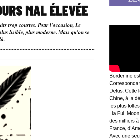
OURS MAL ÉLEVÉE
uits trop courtes. Pour l'occasion, Le
plus lisible, plus moderne. Mais qu'on se
là.
Borderline es
Correspondant
Delus. Cette 
Chine, à la d
les plus folle
: la Full Moon
des milliers à
France, d’Am
Avec une seule