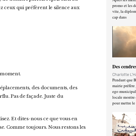
promo et les d
z ceux qui préfèrent le silence aux
vite, la diplo
cap dans
Des cendres
le moment.
Charlotte L'
Pendant que Ba
mairie préfère 
ego municipal 
rflu. Pas de façade. Juste du
locale montre 
pour mettre le
sse. Comme toujours. Nous restons les