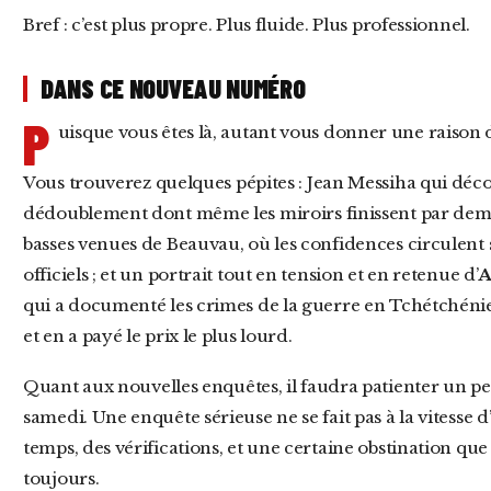
Bref : c’est plus propre. Plus fluide. Plus professionnel.
DANS CE NOUVEAU NUMÉRO
P
uisque vous êtes là, autant vous donner une raison d
Vous trouverez quelques pépites : Jean Messiha qui découvre Jean Messiha, exercice de
dédoublement dont même les miroirs finissent par dem
basses venues de Beauvau, où les confidences circulent 
officiels ; et un portrait tout en tension et en retenue d’
A
qui a documenté les crimes de la guerre en Tchétchénie
et en a payé le prix le plus lourd.
Quant aux nouvelles enquêtes, il faudra patienter un peu. Désormais, elles paraîtront chaque
samedi. Une enquête sérieuse ne se fait pas à la vitesse d
temps, des vérifications, et une certaine obstination q
toujours.