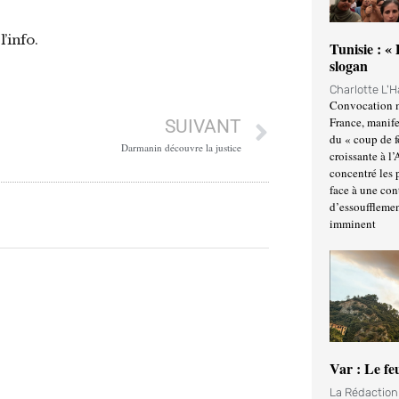
l’info.
Tunisie : «
slogan
Charlotte L'
Convocation m
France, manife
SUIVANT
du « coup de 
Darmanin découvre la justice
croissante à l’
concentré les p
face à une cont
d’essoufflemen
imminent
Var : Le fe
La Rédactio