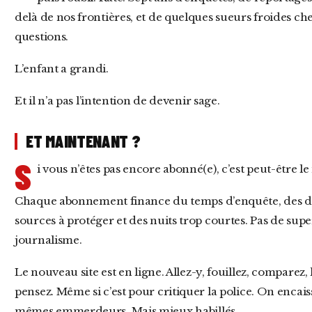
delà de nos frontières, et de quelques sueurs froides che
questions.
L’enfant a grandi.
Et il n’a pas l’intention de devenir sage.
ET MAINTENANT ?
S
i vous n’êtes pas encore abonné(e), c’est peut-être 
Chaque abonnement finance du temps d’enquête, des déplacements, des documents, des
sources à protéger et des nuits trop courtes. Pas de supe
journalisme.
Le nouveau site est en ligne. Allez-y, fouillez, comparez, lisez. Et dites-nous ce que vous en
pensez. Même si c’est pour critiquer la police. On encai
mêmes emmerdeurs. Mais mieux habillés.