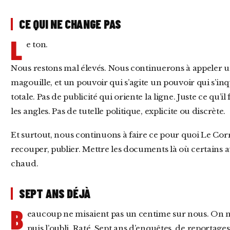
CE QUI NE CHANGE PAS
L
e ton.
Nous restons mal élevés. Nous continuerons à appeler un chat un chat, une magouille une
magouille, et un pouvoir qui s’agite un pouvoir qui s’i
totale. Pas de publicité qui oriente la ligne. Juste ce qu’i
les angles. Pas de tutelle politique, explicite ou discrète.
Et surtout, nous continuons à faire ce pour quoi Le Correspondant existe : enquêter, vérifier,
recouper, publier. Mettre les documents là où certains au
chaud.
SEPT ANS DÉJÀ
B
eaucoup ne misaient pas un centime sur nous. On nou
puis l’oubli. Raté. Sept ans d’enquêtes, de reportages