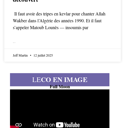
Il faut avoir des tripes en kevlar pour chanter Allah
Wakber dans l’Algérie des années 1990. Et il faut
s’appeler Matoub Lounès — insoumis par
LIRE LA SUITE
Jeff Martin
12 juillet 2025
CO EN IMAGE
LE
Full Moon