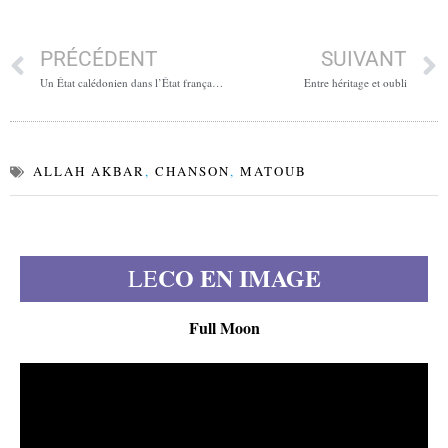
PRÉCÉDENT
SUIVANT
Un État calédonien dans l’État français : l’accord inédit de Bougival
Entre héritage et oubli
ALLAH AKBAR
,
CHANSON
,
MATOUB
CO EN IMAGE
LE
Full Moon