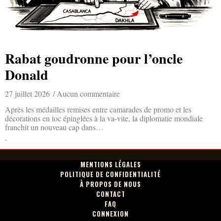
Rabat goudronne pour l’oncle
Donald
27 juillet 2026
Aucun commentaire
Après les médailles remises entre camarades de promo et les
décorations en toc épinglées à la va-vite, la diplomatie mondiale
franchit un nouveau cap dans…
Lire la suite »
MENTIONS LÉGALES
POLITIQUE DE CONFIDENTIALITÉ
À PROPOS DE NOUS
CONTACT
FAQ
CONNEXION