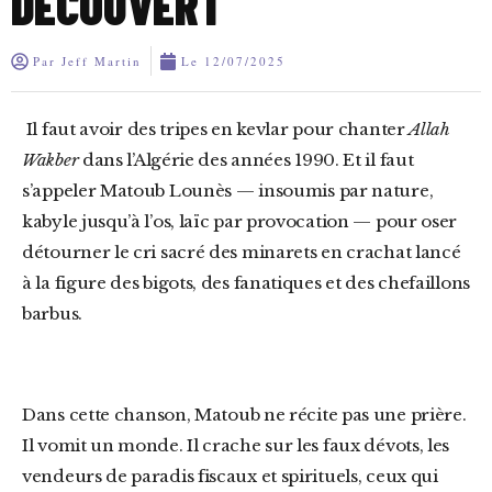
DÉCOUVERT
Par
Jeff Martin
Le
12/07/2025
Il faut avoir des tripes en kevlar pour chanter
Allah
Wakber
dans l’Algérie des années 1990. Et il faut
s’appeler Matoub Lounès — insoumis par nature,
kabyle jusqu’à l’os, laïc par provocation — pour oser
détourner le cri sacré des minarets en crachat lancé
à la figure des bigots, des fanatiques et des chefaillons
barbus.
Dans cette chanson, Matoub ne récite pas une prière.
Il vomit un monde. Il crache sur les faux dévots, les
vendeurs de paradis fiscaux et spirituels, ceux qui