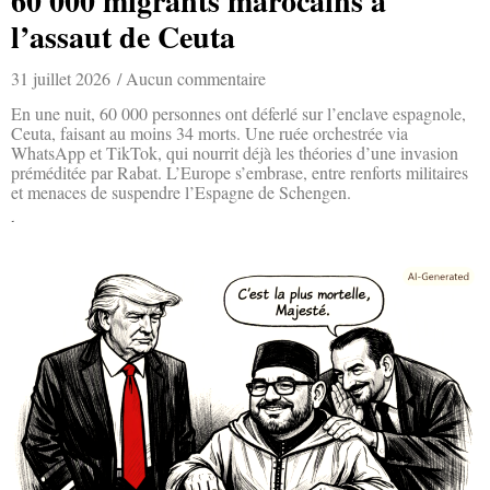
60 000 migrants marocains à
l’assaut de Ceuta
31 juillet 2026
Aucun commentaire
En une nuit, 60 000 personnes ont déferlé sur l’enclave espagnole,
Ceuta, faisant au moins 34 morts. Une ruée orchestrée via
WhatsApp et TikTok, qui nourrit déjà les théories d’une invasion
préméditée par Rabat. L’Europe s’embrase, entre renforts militaires
et menaces de suspendre l’Espagne de Schengen.
Lire la suite »