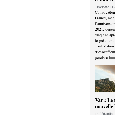
Charlotte L'
Convocation
France, mani
l’anniversai
2021, dépend
cinq ans apr
le président 
contestation 
d’essouffle
paraisse im
Var : Le 
nouvelle 
La Rédactio