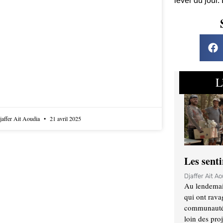
lever du jour.
L
jaffer Ait Aoudia
21 avril 2025
Les sent
Djaffer Ait A
Au lendemai
qui ont rava
communauté q
loin des proj