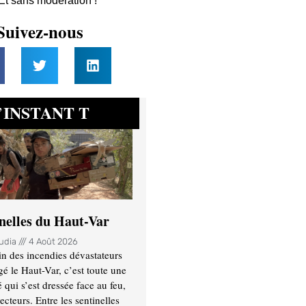
 Et sans modération !
Suivez-nous
INSTANT T
’
inelles du Haut-Var
oudia
4 Août 2026
n des incendies dévastateurs
gé le Haut-Var, c’est toute une
ui s’est dressée face au feu,
ecteurs. Entre les sentinelles