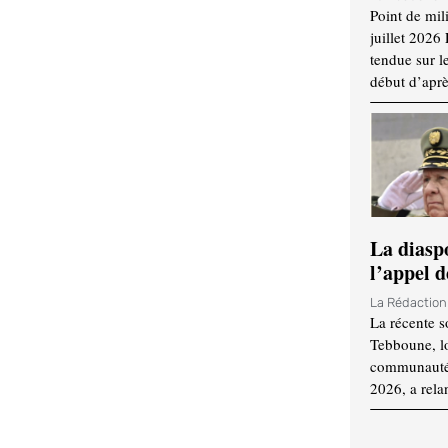
Point de mil
juillet 2026
tendue sur l
début d’aprè
La diasp
l’appel d
La Rédactio
La récente s
Tebboune, lo
communauté n
2026, a rela