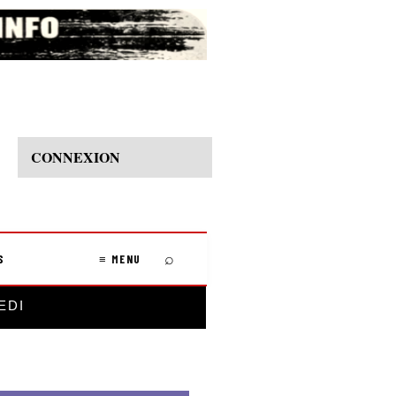
CONNEXION
⌕
S
≡ MENU
EDI