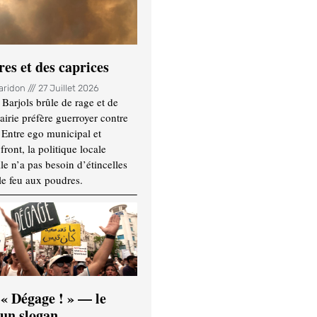
es et des caprices
Haridon
27 Juillet 2026
Barjols brûle de rage et de
mairie préfère guerroyer contre
. Entre ego municipal et
ront, la politique locale
le n’a pas besoin d’étincelles
le feu aux poudres.
 « Dégage ! » — le
’un slogan