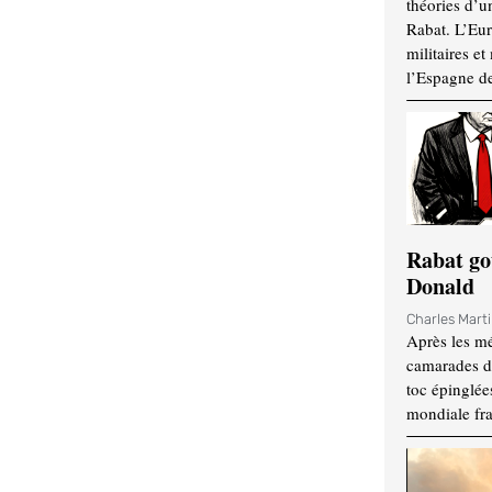
théories d’u
Rabat. L’Eur
militaires e
l’Espagne d
Rabat go
Donald
Charles Mart
Après les mé
camarades d
toc épinglées
mondiale fr