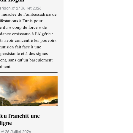
Haridon
27 Juillet 2026
 musclée de l’ambassadrice de
festations à Tunis pour
re du « coup de force » de
ance croissante à l’Algérie :
ès avoir concentré les pouvoirs,
tunisien fait face à une
persistante et à des signes
ment, sans qu’un basculement
minent
feu franchit une
ligne
n
26 Juillet 2026