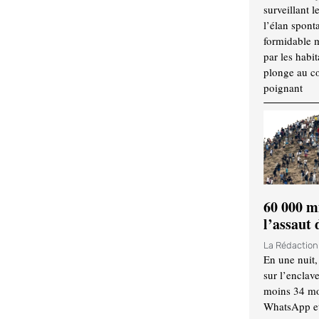
surveillant l
l’élan spont
formidable 
par les habit
plonge au cœ
poignant
60 000 m
l’assaut
La Rédactio
En une nuit,
sur l’enclav
moins 34 mor
WhatsApp et 