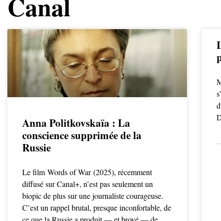
Canal
M
s
d
D
Anna Politkovskaïa : La
conscience supprimée de la
Russie
LIRE LA SUITE
Le film Words of War (2025), récemment
diffusé sur Canal+, n’est pas seulement un
biopic de plus sur une journaliste courageuse.
C’est un rappel brutal, presque inconfortable, de
ce que la Russie a produit — et broyé — de