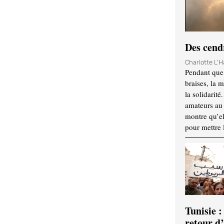
Des cendr
Charlotte L'
Pendant que 
braises, la 
la solidarité
amateurs au f
montre qu’el
pour mettre 
Tunisie :
retour d