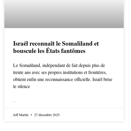
Israël reconnaît le Somaliland et
bouscule les États fantômes
Le Somaliland, indépendant de fait depuis plus de
trente ans avec ses propres institutions et frontières,
obtient enfin une reconnaissance officielle. Israël brise
le silence
LIRE LA SUITE
Jeff Martin
27 décembre 2025