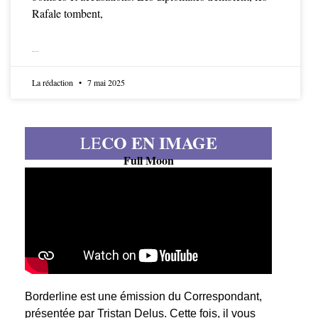
Rafale tombent,
LIRE LA SUITE
La rédaction
7 mai 2025
CO EN IMAGE
LE
Full Moon
Borderline est une émission du Correspondant,
présentée par Tristan Delus. Cette fois, il vous