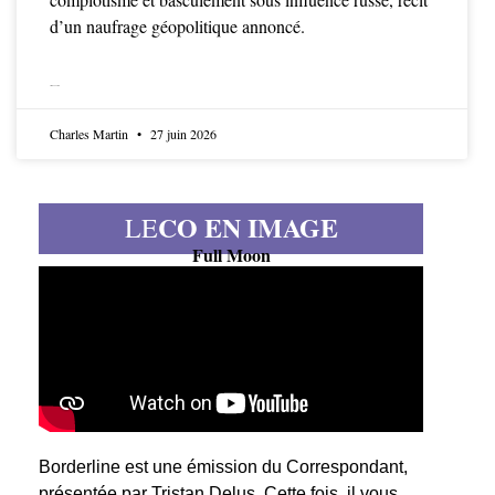
d’un naufrage géopolitique annoncé.
LIRE LA SUITE
Charles Martin
27 juin 2026
CO EN IMAGE
LE
Full Moon
Borderline est une émission du Correspondant,
présentée par Tristan Delus. Cette fois, il vous