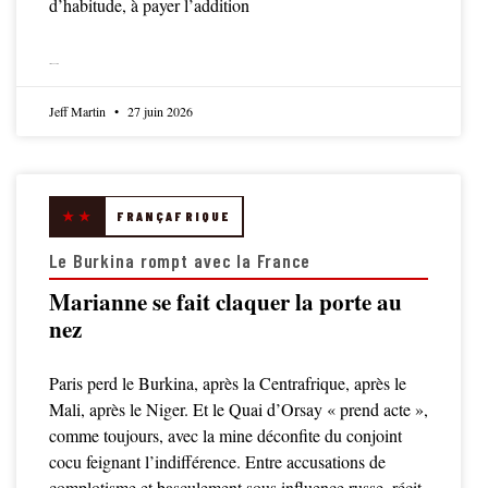
d’habitude, à payer l’addition
LIRE LA SUITE
Jeff Martin
27 juin 2026
★★
FRANÇAFRIQUE
Le Burkina rompt avec la France
Marianne se fait claquer la porte au
nez
Paris perd le Burkina, après la Centrafrique, après le
Mali, après le Niger. Et le Quai d’Orsay « prend acte »,
comme toujours, avec la mine déconfite du conjoint
cocu feignant l’indifférence. Entre accusations de
complotisme et basculement sous influence russe, récit