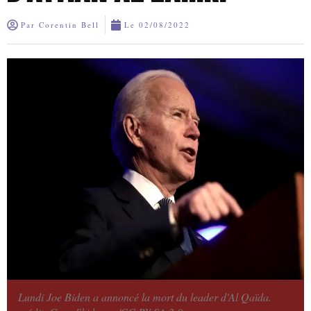
Par
Corentin Bell
Le
02/08/2022
Lundi Joe Biden a annoncé la mort du leader d'Al Qaïda.