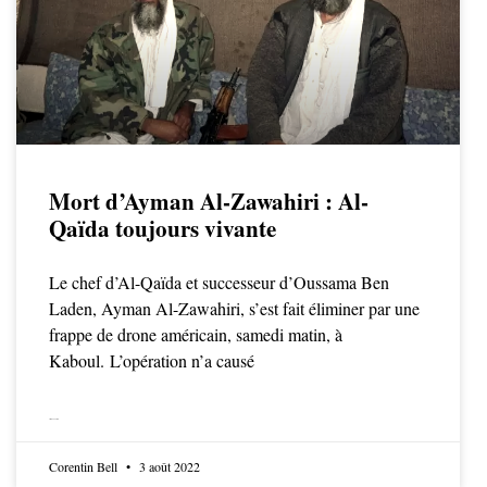
Mort d’Ayman Al-Zawahiri : Al-
Qaïda toujours vivante
Le chef d’Al-Qaïda et successeur d’Oussama Ben
Laden, Ayman Al-Zawahiri, s’est fait éliminer par une
frappe de drone américain, samedi matin, à
Kaboul. L’opération n’a causé
LIRE LA SUITE
Corentin Bell
3 août 2022