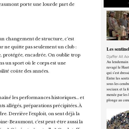
-Beaumont porte une lourde part de
ur ne quitte pas seulement un club :
Les sentine
ée, protégée, encadrée
.
On oublie trop
Djaffer Ait A
Au lendemain 
ns un sport où le corps est une
ravagé le Haut
ilité coûte des années.
qui s’est dress
Entre les senti
sous les cendr
sociaux et la 
menée par les 
plonge au cœu
s allégés, préparations précipitées. À
re. Derrière l’exploit, on sent déjà la
oine-Beaumont, c’est peut-être aussi la