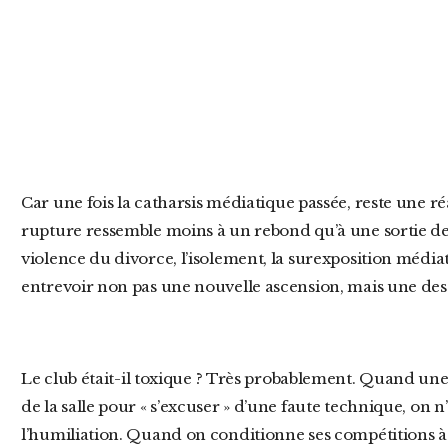
Car une fois la catharsis médiatique passée, reste une réalité crue, brute, implacable : cette
rupture ressemble moins à un rebond qu’à une sortie de r
violence du divorce, l’isolement, la surexposition médiati
entrevoir non pas une nouvelle ascension, mais une desc
Le club était-il toxique ? Très probablement. Quand une gymnaste de 16 ans doit faire le tour
de la salle pour « s’excuser » d’une faute technique, on n
l’humiliation. Quand on conditionne ses compétitions à d