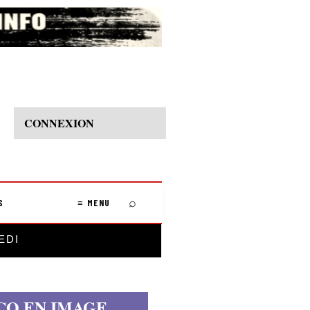
CONNEXION
⌕
S
≡ MENU
EDI
CO EN IMAGE