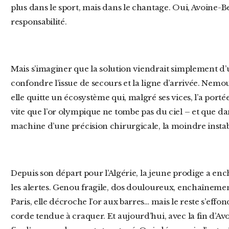
plus dans le sport, mais dans le chantage. Oui, Avoine
responsabilité.
Mais s’imaginer que la solution viendrait simplement d’un changement de structure, c’est
confondre l’issue de secours et la ligne d’arrivée. Nemo
elle quitte un écosystème qui, malgré ses vices, l’a port
vite que l’or olympique ne tombe pas du ciel – et que da
machine d’une précision chirurgicale, la moindre instab
Depuis son départ pour l’Algérie, la jeune prodige a enchaîné les performances historiques… et
les alertes. Genou fragile, dos douloureux, enchaînement
Paris, elle décroche l’or aux barres… mais le reste s’effond
corde tendue à craquer. Et aujourd’hui, avec la fin d’Av