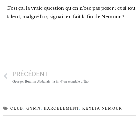
C’est ça, la vraie question qu’on n’ose pas poser : et si tout cela, malgré le courage, malgré le
talent, malgré l’or, signait en fait la fin de Nemour
?
PRÉCÉDENT
Georges Ibrahim Abdallah : la fin d’un scandale d’État
CLUB
,
GYMN
,
HARCELEMENT
,
KEYLIA NEMOUR