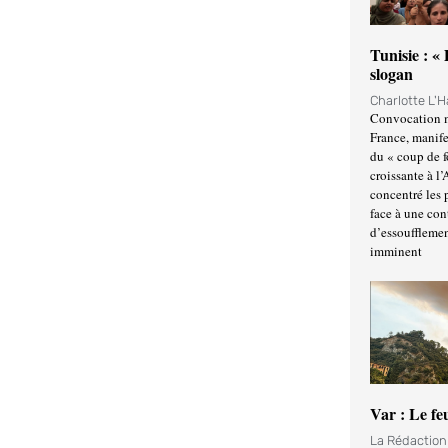
Tunisie : «
slogan
Charlotte L'
Convocation m
France, manife
du « coup de 
croissante à l’
concentré les p
face à une cont
d’essoufflemen
imminent
Var : Le fe
La Rédactio