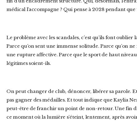
fin d’un encadrement structuré. Qui, désormais, l’entraîn
médical l’accompagne ? Qui pense à 2028 pendant que 
Le problème avec les scandales, c’est qu’ils font oublier la suite. Et la suite ici, elle fait peur.
Parce qu’on sent une immense solitude. Parce qu’on ne r
une rupture affective. Parce que le sport de haut niveau
légitimes soient-ils.
On peut changer de club, dénoncer, libérer sa parole. Et avoir raison. Mais avoir raison ne fait
pas gagner des médailles. Et tout indique que Kaylia Nemo
peut-être de franchir un point de non-retour. Une fin di
ce moment où la lumière s’éteint, lentement, après avoir