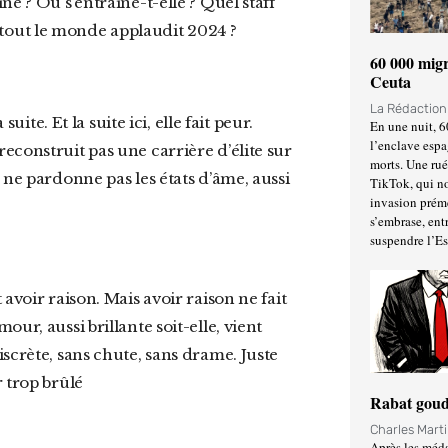
e ? Où s’entraîne-t-elle ? Quel staff
tout le monde applaudit 2024 ?
60 000 migr
Ceuta
La Rédactio
En une nuit, 6
l’enclave espa
econstruit pas une carrière d’élite sur
morts. Une ru
 ne pardonne pas les états d’âme, aussi
TikTok, qui no
invasion prém
s’embrase, entr
suspendre l’E
ur, aussi brillante soit-elle, vient
scrète, sans chute, sans drame. Juste
 trop brûlé
Rabat goud
Charles Mart
Après les méda