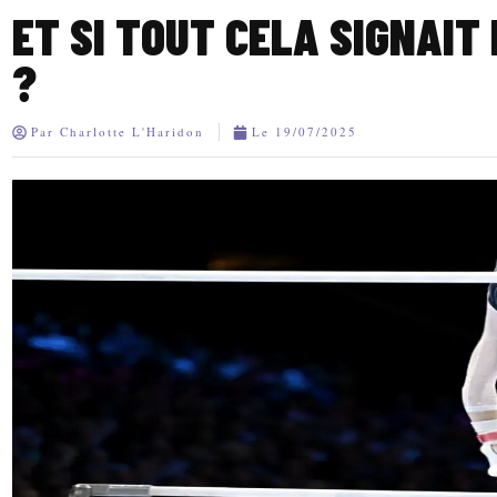
ET SI TOUT CELA SIGNAIT
?
Par
Charlotte L'Haridon
Le
19/07/2025