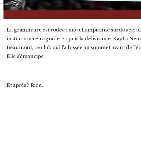
La grammaire est rôdée : une championne surdouée, blessée, humiliée, brimée par une
institution rétrograde. Et puis la délivrance. Kaylia Ne
Beaumont, ce club qui l’a hissée au sommet avant de l’écr
Elle s’émancipe.
Et après ? Rien.