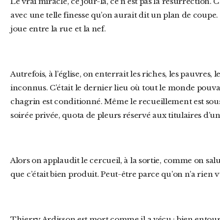
Le vrai miracle, ce jour-là, ce n’est pas la résurrection. C’est la séparation des classes, réalisée
avec une telle finesse qu’on aurait dit un plan de coupe. P
joue entre la rue et la nef.
Autrefois, à l’église, on enterrait les riches, les pauvres, les têtes connues et les parfaits
inconnus. C’était le dernier lieu où tout le monde pouva
chagrin est conditionné. Même le recueillement est so
soirée privée, quota de pleurs réservé aux titulaires d’
Alors on applaudit le cercueil, à la sortie, comme on salue la fin d’un prime. Peut-être parce
que c’était bien produit. Peut-être parce qu’on n’a rien v
Thierry Ardisson est mort comme il a vécu : bien entouré, protégé du bruit, et à bonne