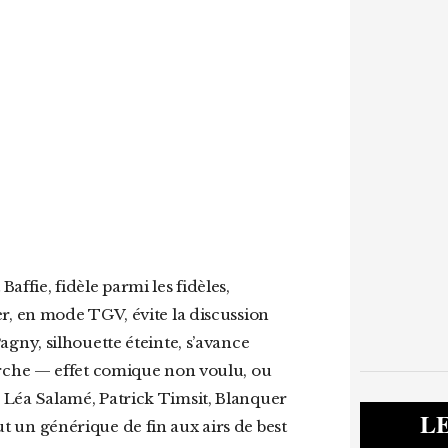
, en mode TGV, évite la discussion
ny, silhouette éteinte, s’avance
rche — effet comique non voulu, ou
 : Léa Salamé, Patrick Timsit, Blanquer
L
out un générique de fin aux airs de best