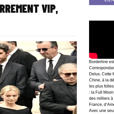
ERREMENT VIP,
Borderline es
Correspondant
Delus. Cette 
Chine, à la d
les plus folle
: la Full Moon
des milliers à
France, d’Am
Avec une seule