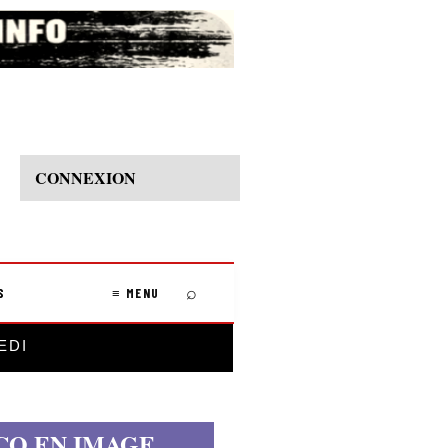
CONNEXION
⌕
S
≡ MENU
EDI
CO EN IMAGE