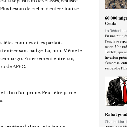
lus besoin de ciel ni d’enfer : tout se
60 000 migr
Ceuta
La Rédactio
En une nuit, 6
l’enclave espa
morts. Une ru
it entrer sans badge. Là, non. Même le
TikTok, qui no
invasion prém
us embargo. Enterrement entre-soi,
s’embrase, entr
un code APEC.
suspendre l’E
u.
Rabat goud
Charles Mart
Après les méda