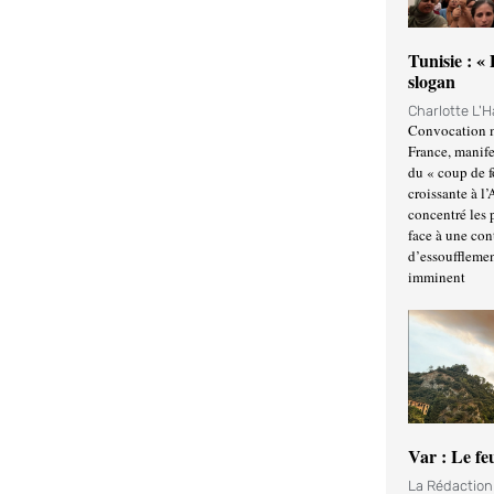
Tunisie : «
slogan
Charlotte L'
Convocation m
France, manife
du « coup de 
croissante à l’
concentré les p
face à une cont
d’essoufflemen
imminent
Var : Le fe
La Rédactio