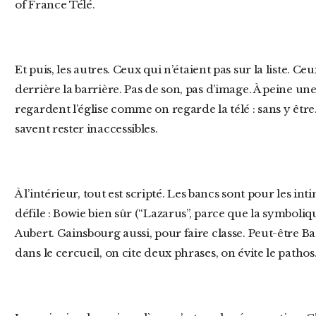
of France Télé.
Et puis, les autres. Ceux qui n’étaient pas sur la liste. Ceux qu’on a laissé dehors, au soleil,
derrière la barrière. Pas de son, pas d’image. À peine une 
regardent l’église comme on regarde la télé : sans y êt
savent rester inaccessibles.
À l’intérieur, tout est scripté. Les bancs sont pour les intimes du PAF. Une playlist posthume
défile : Bowie bien sûr (“Lazarus”, parce que la symboliqu
Aubert. Gainsbourg aussi, pour faire classe. Peut-être 
dans le cercueil, on cite deux phrases, on évite le pathos