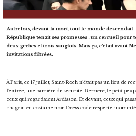
Autrefois, devant la mort, tout le monde descendait. C’était même le seul endroit où la
République tenait ses promesses : un cercueil pour to
deux gerbes et trois sanglots. Mais ça, c’était avant Ne
invitations filtrées.
À Paris, ce 17 juillet, Saint-Roch n’était pas un lieu de recueillement. C’était un salon VIP. À
l’entrée, une barrière de sécurité. Derrière, le petit peup
ceux qui regardaient Ardisson. Et devant, ceux qui passai
chagrin en costume noir. Dress code respecté : noir intég