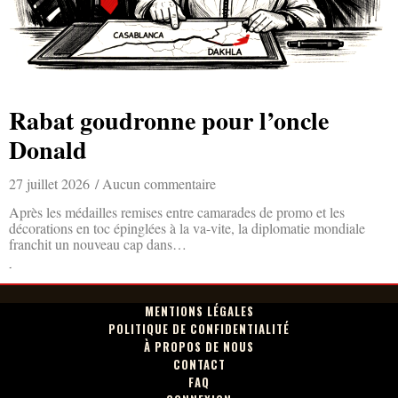
Rabat goudronne pour l’oncle
Donald
27 juillet 2026
Aucun commentaire
Après les médailles remises entre camarades de promo et les
décorations en toc épinglées à la va-vite, la diplomatie mondiale
franchit un nouveau cap dans…
Lire la suite »
MENTIONS LÉGALES
POLITIQUE DE CONFIDENTIALITÉ
À PROPOS DE NOUS
CONTACT
FAQ