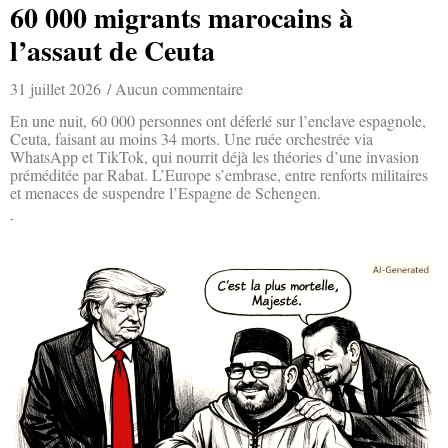
60 000 migrants marocains à
l’assaut de Ceuta
31 juillet 2026
Aucun commentaire
En une nuit, 60 000 personnes ont déferlé sur l’enclave espagnole,
Ceuta, faisant au moins 34 morts. Une ruée orchestrée via
WhatsApp et TikTok, qui nourrit déjà les théories d’une invasion
préméditée par Rabat. L’Europe s’embrase, entre renforts militaires
et menaces de suspendre l’Espagne de Schengen.
Lire la suite »