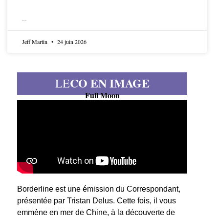
LIRE LA SUITE
Jeff Martin
24 juin 2026
CO EN IMAGE
LE
Full Moon
Borderline est une émission du Correspondant,
présentée par Tristan Delus. Cette fois, il vous
emmène en mer de Chine, à la découverte de