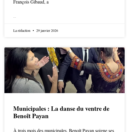
François Gibaud, a
LIRE LA SUITE
La rédaction
29 janvier 2026
Municipales : La danse du ventre de
Benoît Payan
À trois mois des municipales, Benoît Payan soigne ses