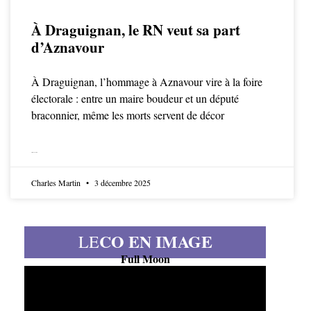
À Draguignan, le RN veut sa part
d’Aznavour
À Draguignan, l’hommage à Aznavour vire à la foire
électorale : entre un maire boudeur et un député
braconnier, même les morts servent de décor
LIRE LA SUITE
Charles Martin
3 décembre 2025
CO EN IMAGE
LE
Full Moon