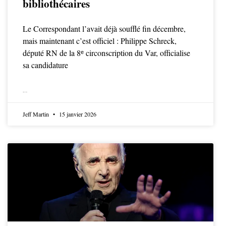
bibliothécaires
Le Correspondant l’avait déjà soufflé fin décembre,
mais maintenant c’est officiel : Philippe Schreck,
député RN de la 8ᵉ circonscription du Var, officialise
sa candidature
LIRE LA SUITE
Jeff Martin
15 janvier 2026