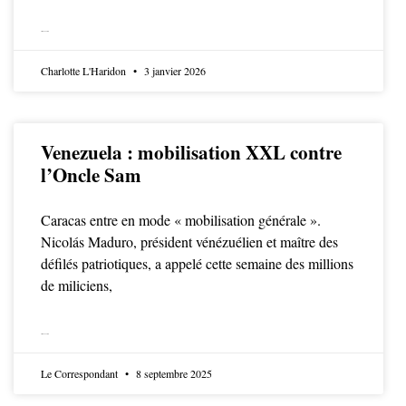
LIRE LA SUITE
Charlotte L'Haridon
3 janvier 2026
Venezuela : mobilisation XXL contre
l’Oncle Sam
Caracas entre en mode « mobilisation générale ».
Nicolás Maduro, président vénézuélien et maître des
défilés patriotiques, a appelé cette semaine des millions
de miliciens,
LIRE LA SUITE
Le Correspondant
8 septembre 2025