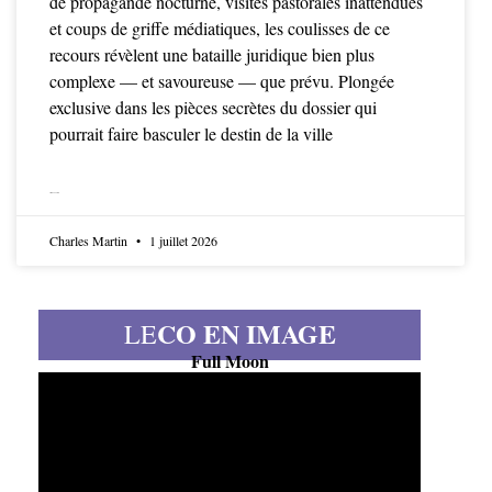
de propagande nocturne, visites pastorales inattendues
et coups de griffe médiatiques, les coulisses de ce
recours révèlent une bataille juridique bien plus
complexe — et savoureuse — que prévu. Plongée
exclusive dans les pièces secrètes du dossier qui
pourrait faire basculer le destin de la ville
LIRE LA SUITE
Charles Martin
1 juillet 2026
CO EN IMAGE
LE
Full Moon