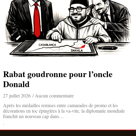
Rabat goudronne pour l’oncle
Donald
27 juillet 2026
Aucun commentaire
Après les médailles remises entre camarades de promo et les
décorations en toc épinglées à la va-vite, la diplomatie mondiale
franchit un nouveau cap dans…
Lire la suite »