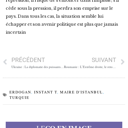
répression, il risque de s’enfoncer dans l’impasse; s’il
cède sous la pression, il perdra son emprise sur le
pays. Dans tous les cas, la situation semble lui
échapper et son avenir politique est plus que jamais
incertain
PRÉCÉDENT
SUIVANT
Ukraine : La diplomatie des puissants, le sacrifice des innocents
Roumanie : L’Extrême droite, le retour en force d’un vieux complot
ERDOGAN
,
INSTANT T
,
MAIRE D'ISTANBUL
,
TURQUIE
CO EN IMAGE