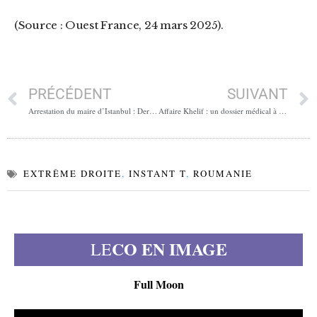
(Source : Ouest France, 24 mars 2025).
PRÉCÉDENT
SUIVANT
Arrestation du maire d’Istanbul : Dernier acte de l’autoritarisme ?
Affaire Khelif : un dossier médical à la sauce algérienne(2/4)
EXTRÊME DROITE
,
INSTANT T
,
ROUMANIE
CO EN IMAGE
LE
Full Moon