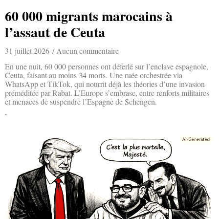
60 000 migrants marocains à
l’assaut de Ceuta
31 juillet 2026
Aucun commentaire
En une nuit, 60 000 personnes ont déferlé sur l’enclave espagnole,
Ceuta, faisant au moins 34 morts. Une ruée orchestrée via
WhatsApp et TikTok, qui nourrit déjà les théories d’une invasion
préméditée par Rabat. L’Europe s’embrase, entre renforts militaires
et menaces de suspendre l’Espagne de Schengen.
Lire la suite »