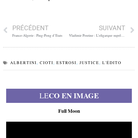
PRÉCÉDENT
SUIVANT
France-Algerie : Ping-Pong d’Etats
Vladimir Poutine : L’oligarque suprême à visage d’État
ALBERTINI
,
CIOTI
,
ESTROSI
,
JUSTICE
,
L'ÉDITO
CO EN IMAGE
LE
Full Moon