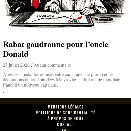
Rabat goudronne pour l’oncle
Donald
27 juillet 2026
Aucun commentaire
Après les médailles remises entre camarades de promo et les
décorations en toc épinglées à la va-vite, la diplomatie mondiale
franchit un nouveau cap dans…
Lire la suite »
MENTIONS LÉGALES
POLITIQUE DE CONFIDENTIALITÉ
À PROPOS DE NOUS
CONTACT
FAQ