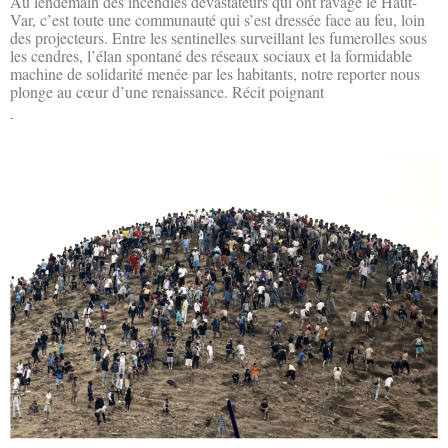
Au lendemain des incendies dévastateurs qui ont ravagé le Haut-
Var, c’est toute une communauté qui s’est dressée face au feu, loin
des projecteurs. Entre les sentinelles surveillant les fumerolles sous
les cendres, l’élan spontané des réseaux sociaux et la formidable
machine de solidarité menée par les habitants, notre reporter nous
plonge au cœur d’une renaissance. Récit poignant
Lire la suite »